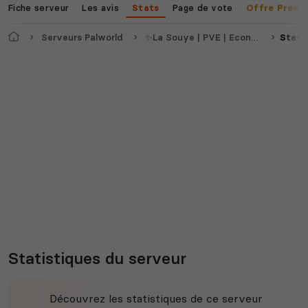
Fiche serveur
Les avis
Page de vote
Stats
Offre Premi
Accueil
Serveurs Palworld
✨La Souye | PVE | Economie | Anticheat | Vanilla | Loterie✨
Stati
Statistiques du serveur
Découvrez les statistiques de ce serveur