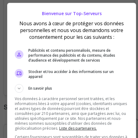
5
Bienvenue sur Top-Serveurs
Nous avons à cœur de protéger vos données
4
personnelles et nous vous demandons votre
consentement pour les cas suivants :
3
Publicités et contenu personnalisés, mesure de
2
performance des publicités et du contenu, études
d’audience et développement de services
1
Stocker et/ou accéder à des informations sur un
appareil
0
Sep
Oct
Nov
Dec
Jan
Feb
Mar
Apr
May
Jun
Jul
Aug
En savoir plus
Vos données à caractère personnel seront traitées, et les
informations liées à votre appareil (cookies, identifiants uniques
Statistiques horaires
et autres types de données) pourront être stockées et
consultées par 210 partenaires, ainsi que partagées avec lui, ou
utilisées spécifiquement par ce site. Nos partenaires et nous-
mêmes sommes susceptibles d'utiliser des données de
géolocalisation précises.
Liste des partenaires.
Certains fournisseurs sont susceptibles de traiter vos données à
5