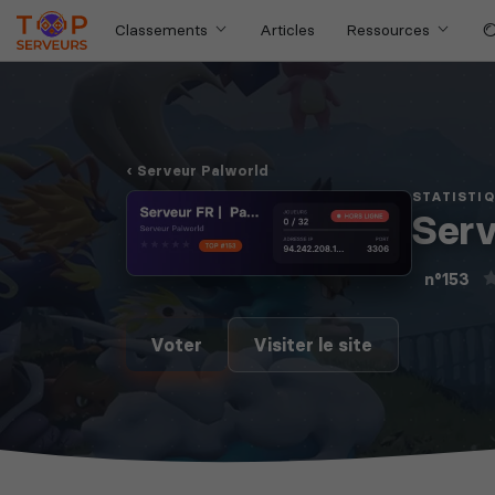
Classements
Articles
Ressources
Serveur Palworld
STATISTI
Serv
n°153
Voter
Visiter le site