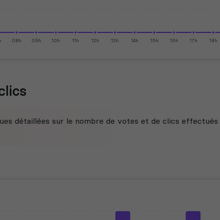
h
08h
09h
10h
11h
12h
13h
14h
15h
16h
17h
18h
clics
ues détaillées sur le nombre de votes et de clics effectués