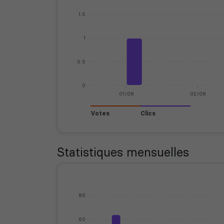
1.5
1
0.5
0
01/08
02/08
Votes
Clics
Statistiques mensuelles
80
60