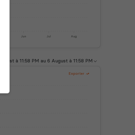
y
Jun
Jul
Aug
Exporter