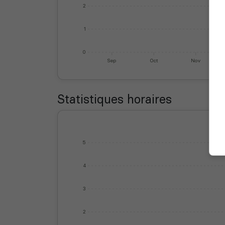
2
1
0
Sep
Oct
Nov
Statistiques horaires
5
4
3
2