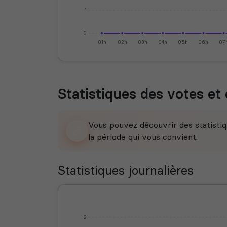
1
0
01h
02h
03h
04h
05h
06h
07
Statistiques des votes et 
Vous pouvez découvrir des statistiq
la période qui vous convient.
Statistiques journalières
2