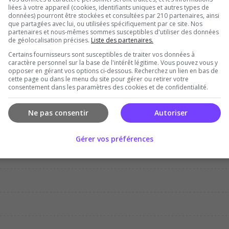
liées à votre appareil (cookies, identifiants uniques et autres types de
données) pourront être stockées et consultées par 210 partenaires, ainsi
que partagées avec lui, ou utilisées spécifiquement par ce site. Nos
partenaires et nous-mêmes sommes susceptibles d'utiliser des données
de géolocalisation précises.
Liste des partenaires.
Certains fournisseurs sont susceptibles de traiter vos données à
Dec
Jan
Feb
Mar
Apr
Ma
caractère personnel sur la base de l'intérêt légitime. Vous pouvez vous y
opposer en gérant vos options ci-dessous. Recherchez un lien en bas de
cette page ou dans le menu du site pour gérer ou retirer votre
consentement dans les paramètres des cookies et de confidentialité.
Ne pas consentir
Autoriser
Gérer vos préférences