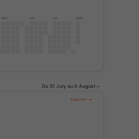
MAI
JUI
JUI
AOÛ
Exporter