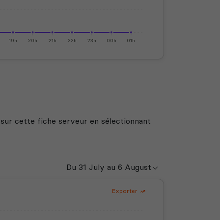
19h
20h
21h
22h
23h
00h
01h
 sur cette fiche serveur en sélectionnant
Exporter