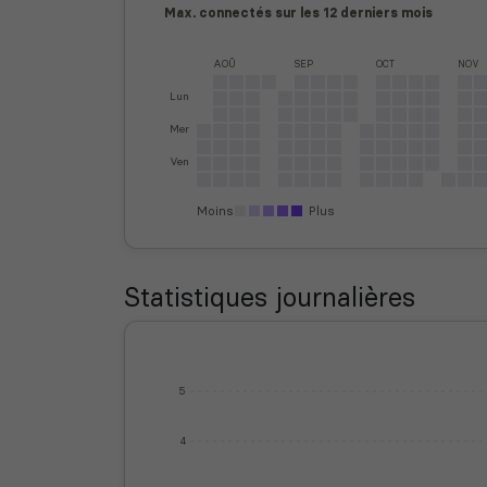
Max. connectés sur les 12 derniers mois
AOÛ
SEP
OCT
NOV
Lun
Mer
Ven
Moins
Plus
Statistiques journalières
5
4