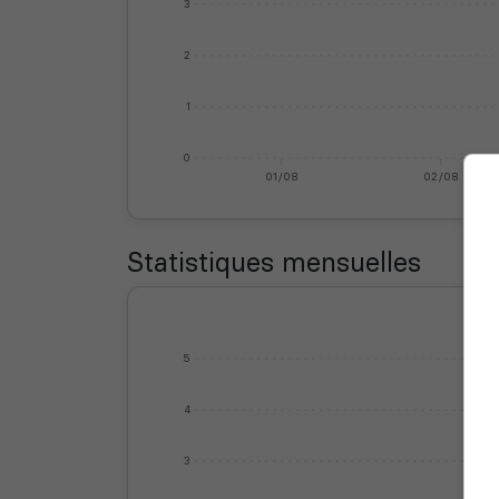
3
2
1
0
01/08
02/08
Statistiques mensuelles
5
4
3