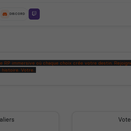
DISCORD
nce RP immersive où chaque choix crée votre destin. Rejo
istoire. Votre...
aliers
Vote