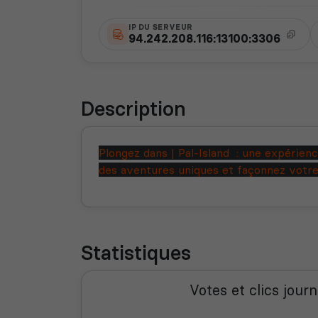
IP DU SERVEUR
94.242.208.116:13100:3306
Description
Plongez dans | Pal-Island : une expérie
des aventures uniques et façonnez votre h
Statistiques
Votes et clics journ