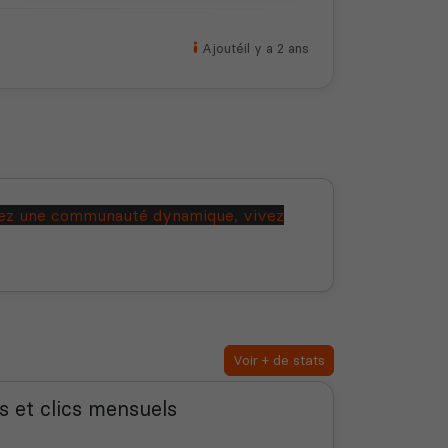
Ajouté
il y a 2 ans
ignez une communauté dynamique, vivez
Voir + de stats
s et clics mensuels