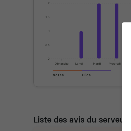
2
1.5
1
0.5
0
Dimanche
Lundi
Mardi
Mercredi
J
Votes
Clics
Liste des avis du serveur