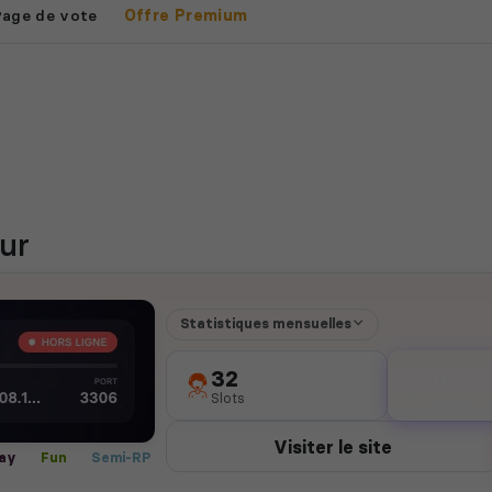
Page de vote
Offre Premium
ur
Statistiques mensuelles
32
0
Slots
votes
Visiter le site
lay
Fun
Semi-RP