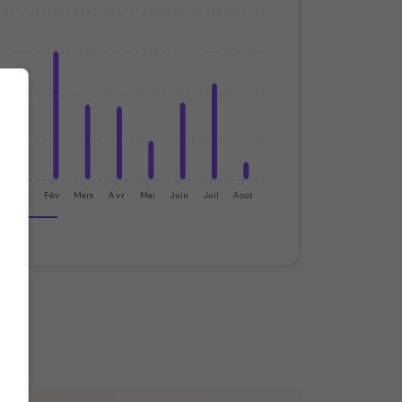
Jan
Fév
Mars
Avr
Mai
Juin
Juil
Aout