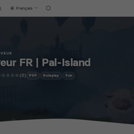
Français
RVEUR
eur FR | Pal-Island
(0)
PVP
Roleplay
Fun