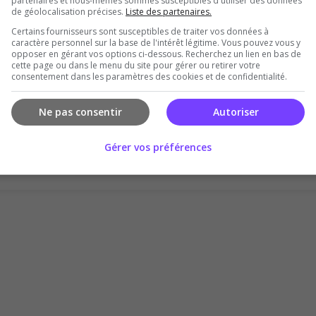
partenaires et nous-mêmes sommes susceptibles d'utiliser des données
de géolocalisation précises.
Liste des partenaires.
Certains fournisseurs sont susceptibles de traiter vos données à
caractère personnel sur la base de l'intérêt légitime. Vous pouvez vous y
opposer en gérant vos options ci-dessous. Recherchez un lien en bas de
cette page ou dans le menu du site pour gérer ou retirer votre
consentement dans les paramètres des cookies et de confidentialité.
Il n'y a pas encore d'avis sur ce serveur.
Qualité
Staff du serveur
Ambiance
Disponibil
Ne pas consentir
Autoriser
Donner le premier avis
Gérer vos préférences