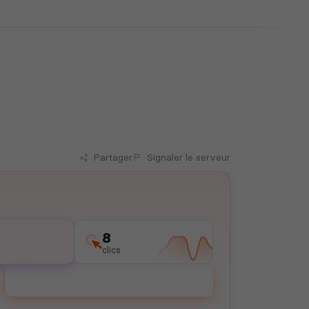
Partager
Signaler
le serveur
8
clics
Voter