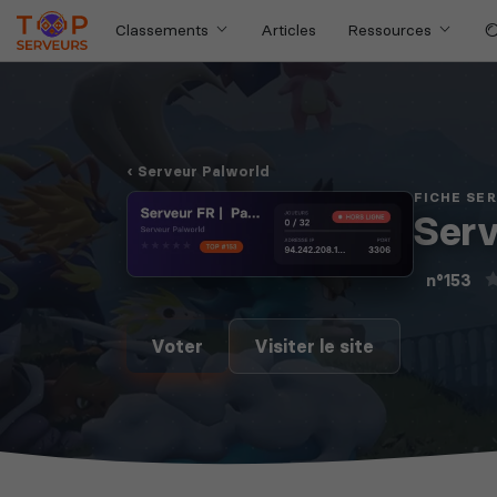
Classements
Articles
Ressources
Serveur Palworld
FICHE SE
Serv
n°153
Voter
Visiter le site