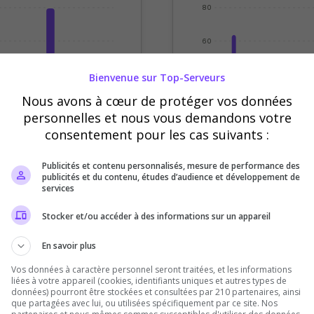
80
60
40
Bienvenue sur Top-Serveurs
Nous avons à cœur de protéger vos données
20
personnelles et nous vous demandons votre
consentement pour les cas suivants :
0
eudi
Vendredi
Samedi
Sept
Oct
Nov
Déc
Publicités et contenu personnalisés, mesure de performance des
publicités et du contenu, études d’audience et développement de
Votes
Clics
services
Stocker et/ou accéder à des informations sur un appareil
En savoir plus
Vos données à caractère personnel seront traitées, et les informations
liées à votre appareil (cookies, identifiants uniques et autres types de
données) pourront être stockées et consultées par 210 partenaires, ainsi
que partagées avec lui, ou utilisées spécifiquement par ce site. Nos