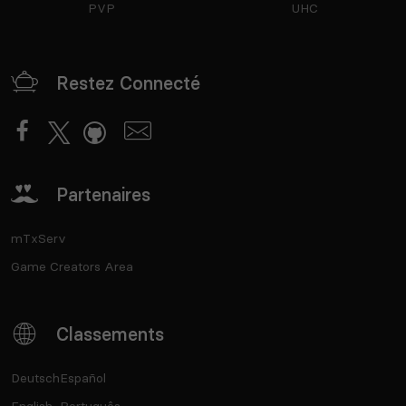
PVP
UHC
Restez Connecté
Partenaires
mTxServ
Game Creators Area
Classements
Deutsch
Español
English
Português