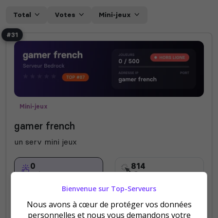
Total
Votes
Mini-jeux
#31
Mini-jeux
gamer french
un serv mini jeux
0
814
votes
clics
Bienvenue sur Top-Serveurs
(0)
Nous avons à cœur de protéger vos données
500 Slots
personnelles et nous vous demandons votre