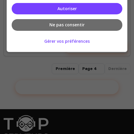
0
1 474
votes
clics
Autoriser
(0)
Ne pas consentir
0 Slots
Gérer vos préférences
Voir le serveur
Voter
Première
Dernière
Ajouter votre serveur sur le Top !