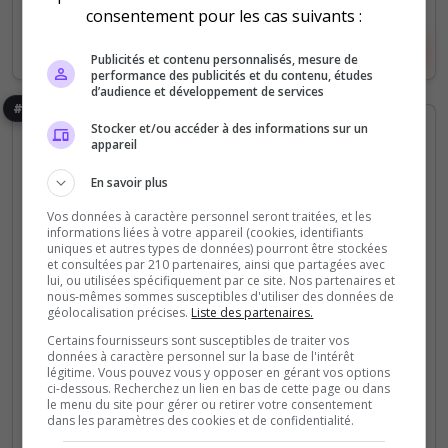
consentement pour les cas suivants :
Voir le serveur
Voter
Publicités et contenu personnalisés, mesure de
performance des publicités et du contenu, études
d’audience et développement de services
#32
Stocker et/ou accéder à des informations sur un
appareil
En savoir plus
Vos données à caractère personnel seront traitées, et les
informations liées à votre appareil (cookies, identifiants
uniques et autres types de données) pourront être stockées
Mini-jeux
et consultées par 210 partenaires, ainsi que partagées avec
lui, ou utilisées spécifiquement par ce site. Nos partenaires et
NotSoFunCraft
nous-mêmes sommes susceptibles d'utiliser des données de
géolocalisation précises.
Liste des partenaires.
L'idée, c'est de recréer la communauté et
Certains fournisseurs sont susceptibles de traiter vos
l'excitation qui nous ont tant plu autrefois. Rejoins-
données à caractère personnel sur la base de l'intérêt
légitime. Vous pouvez vous y opposer en gérant vos options
moi là-bas, et ensemble, réveillons la magie de
ci-dessous. Recherchez un lien en bas de cette page ou dans
NotSoFunCraft. Si ça te tente, on se retrouve...
le menu du site pour gérer ou retirer votre consentement
dans les paramètres des cookies et de confidentialité.