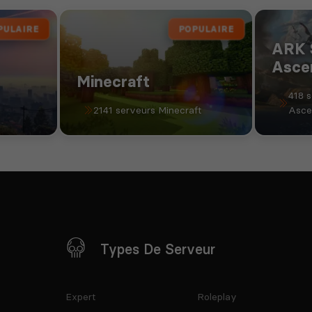
PULAIRE
POPULAIRE
ARK 
Asce
Minecraft
418 
2141 serveurs Minecraft
Asce
Types De Serveur
Expert
Roleplay