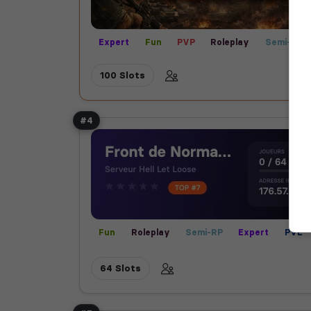
Expert
Fun
PVP
Roleplay
Semi-RP
100 Slots
#4
Fun
Roleplay
Semi-RP
Expert
PVE
Vanilla
64 Slots