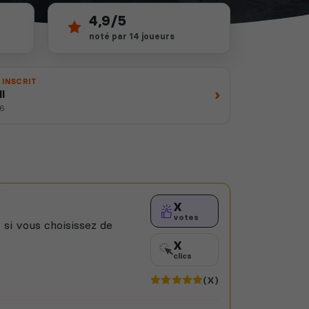
4,9/5
noté par 14 joueurs
 INSCRIT
›
I
26
X
votes
 si vous choisissez de
X
clics
(X)