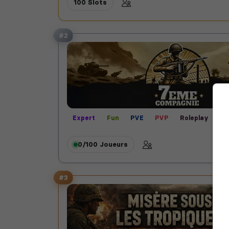
100 Slots
#2
Expert
Fun
PVE
PVP
Roleplay
Se
Vanilla
0/100
Joueurs
#3