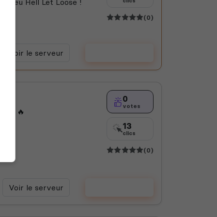
e jeu Hell Let Loose !
clics
(0)
Voir le serveur
Voter
0
votes
OOSE 🔥
13
clics
(0)
Voir le serveur
Voter