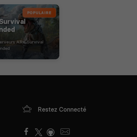
POPULAIRE
Survival
nded
serveurs ARK Survival
nded
Restez Connecté