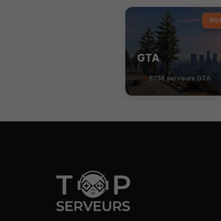
PO
GTA
8738 serveurs GTA