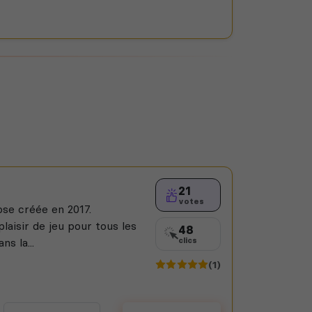
21
votes
se créée en 2017.
laisir de jeu pour tous les
48
s la...
clics
(1)