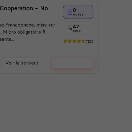
 Coopération – No
0
votes
ose francophone, mise sur
47
. Micro obligatoire 🎙️
clics
ante...
(12)
Voir le serveur
Voter