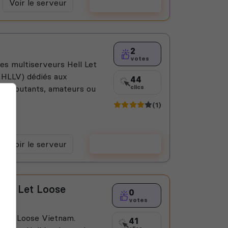
Voir le serveur
Voter
2
votes
es multiserveurs Hell Let
(HLLV) dédiés aux
44
s: débutants, amateurs ou
clics
(1)
Voir le serveur
Voter
Hell Let Loose
0
votes
 Let Loose Vietnam.
41