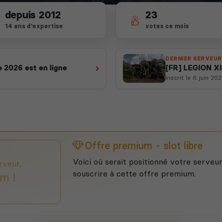
depuis 2012
23
14 ans d'expertise
votes ce mois
DERNIER SERVEUR
›
 2026 est en ligne
[FR] LEGION XII
inscrit le 6 juin 20
Offre premium - slot libre
Voici où serait positionné votre serveur
rveur,
souscrire à cette offre premium.
m !