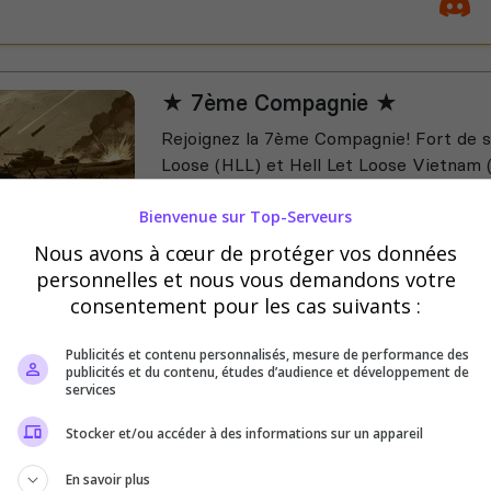
★ 7ème Compagnie ★
Rejoignez la 7ème Compagnie! Fort de s
Loose (HLL) et Hell Let Loose Vietnam 
francophones, il y a une place pour tou
Bienvenue sur Top-Serveurs
experts...
Nous avons à cœur de protéger vos données
mi-RP
personnelles et nous vous demandons votre
consentement pour les cas suivants :
Publicités et contenu personnalisés, mesure de performance des
publicités et du contenu, études d’audience et développement de
services
🌴Misère Sous Les Tropiques 🌴
Vietnam
Stocker et/ou accéder à des informations sur un appareil
Communauté francophone dédiée à Hell
En savoir plus