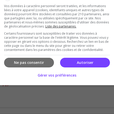
NOUVEAU 2026 : Rejoins notre serveur d
Vos données à caractère personnel seront traitées, et les informations
[RECRUTEMENT OUVERT]
liées à votre appareil (cookies, identifiants uniques et autres types de
données) pourront être stockées et consultées par 210 partenaires, ainsi
que partagées avec lui, ou utilisées spécifiquement par ce site. Nos
partenaires et nous-mêmes sommes susceptibles d'utiliser des données
de géolocalisation précises.
Liste des partenaires.
Certains fournisseurs sont susceptibles de traiter vos données à
caractère personnel sur la base de l'intérêt légitime. Vous pouvez vous y
opposer en gérant vos options ci-dessous. Recherchez un lien en bas de
cette page ou dans le menu du site pour gérer ou retirer votre
Front de Normandie 1944
consentement dans les paramètres des cookies et de confidentialité.
🔥 Serveur public réaliste HELL LET L
Ne pas consentir
Autoriser
Gérer vos préférences
PVP