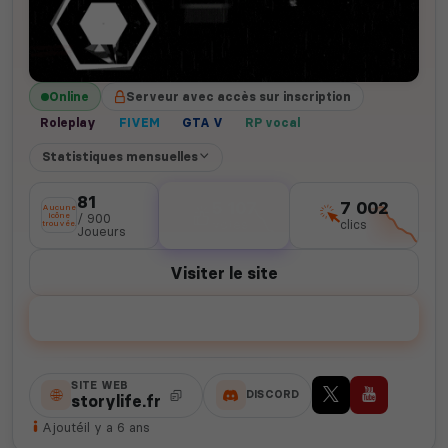
Online
Serveur avec accès sur inscription
Roleplay
FIVEM
GTA V
RP vocal
Statistiques mensuelles
81
5 107
7 002
Aucune
icône
/ 900
votes
clics
trouvée.
Joueurs
Visiter le site
Voter
SITE WEB
DISCORD
storylife.fr
Ajouté
il y a 6 ans