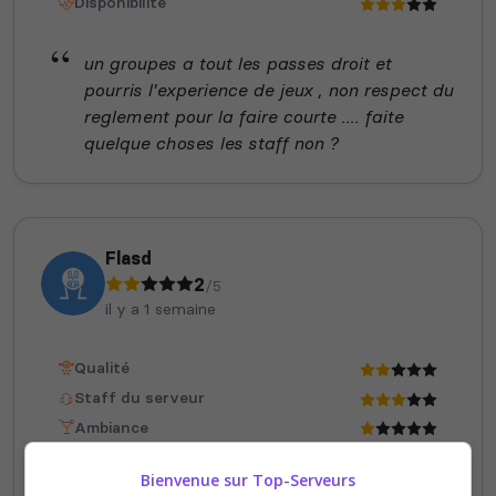
Disponibilité
un groupes a tout les passes droit et
pourris l'experience de jeux , non respect du
reglement pour la faire courte .... faite
quelque choses les staff non ?
Flasd
2
/5
il y a 1 semaine
Qualité
Staff du serveur
Ambiance
Disponibilité
Bienvenue sur Top-Serveurs