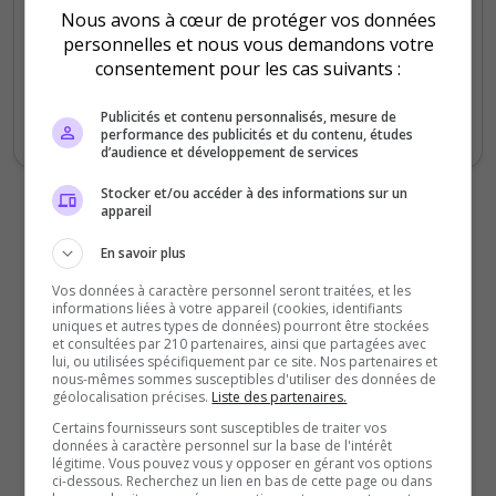
Nous avons à cœur de protéger vos données
le serveur n'est pas un serious wl le staf est
personnelles et nous vous demandons votre
réactif mais la DA c'est faire du cash avec
consentement pour les cas suivants :
la boutique si vous voyez bcp de joueur
certains sont en mode AFK pour gagner de
Publicités et contenu personnalisés, mesure de
l'argent in game
performance des publicités et du contenu, études
d’audience et développement de services
Stocker et/ou accéder à des informations sur un
appareil
En savoir plus
Vos données à caractère personnel seront traitées, et les
informations liées à votre appareil (cookies, identifiants
uniques et autres types de données) pourront être stockées
et consultées par 210 partenaires, ainsi que partagées avec
lui, ou utilisées spécifiquement par ce site. Nos partenaires et
nous-mêmes sommes susceptibles d'utiliser des données de
géolocalisation précises.
Liste des partenaires.
Certains fournisseurs sont susceptibles de traiter vos
données à caractère personnel sur la base de l'intérêt
légitime. Vous pouvez vous y opposer en gérant vos options
ci-dessous. Recherchez un lien en bas de cette page ou dans