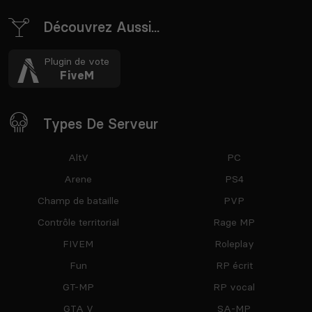
Découvrez Aussi...
Plugin de vote
FiveM
Types De Serveur
AltV
PC
Arene
PS4
Champ de bataille
PVP
Contrôle territorial
Rage MP
FIVEM
Roleplay
Fun
RP écrit
GT-MP
RP vocal
GTA V
SA-MP