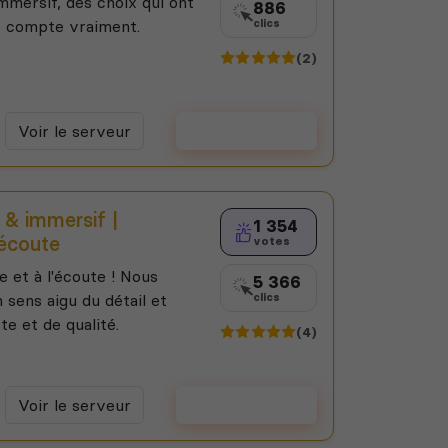
mmersif, des choix qui ont
886
re compte vraiment.
clics
(2)
Voir le serveur
Voter
& immersif |
1 354
’écoute
votes
 et à l'écoute ! Nous
5 366
sens aigu du détail et
clics
te et de qualité.
(4)
Voir le serveur
Voter