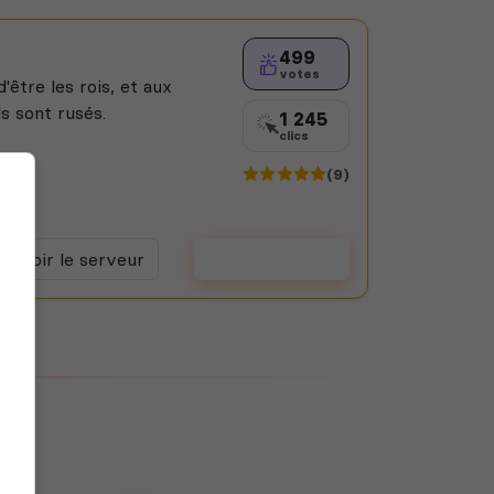
499
votes
'être les rois, et aux
ls sont rusés.
1 245
clics
(9)
Voir le serveur
Voter