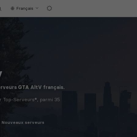
Français
V
erveurs
GTA
AltV français.
r Top-Serveurs®, parmi 35
Nouveaux
serveurs