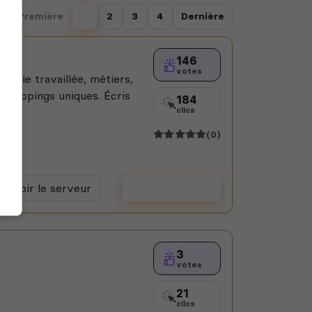
Première
1
2
3
4
Dernière
146
votes
omie travaillée, métiers,
et mappings uniques. Écris
184
clics
(0)
Voir le serveur
Voter
3
votes
21
clics