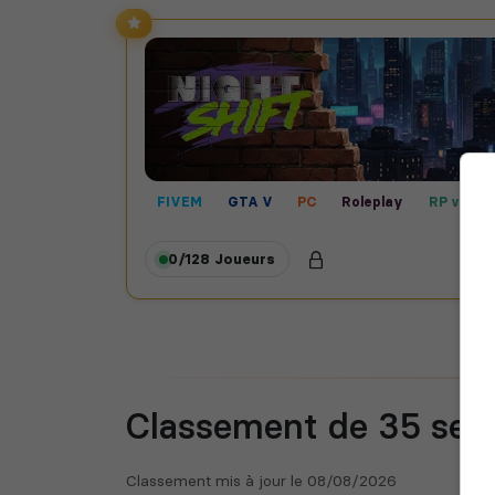
FIVEM
GTA V
PC
Roleplay
RP vocal
Contrôle territorial
0/128
Joueurs
Classement de 35
ser
Classement mis à jour le
08/08/2026