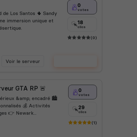
0
votes
d de Los Santos 🌵 Sandy
ne immersion unique et
18
ésertique.
clics
(0)
Voir le serveur
Voter
rveur GTA RP 🚨
0
votes
érieux &amp; encadré 🏙️
onnalisés 💰 Activités
29
ges 👉 Newark...
clics
(1)