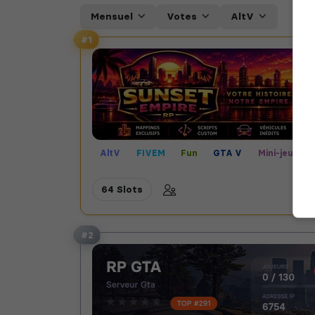
Mensuel
Votes
AltV
#1
AltV
FIVEM
Fun
GTA V
Mini-jeux
RP écrit
RP vocal
64 Slots
#2