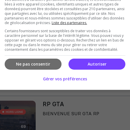
liées à votre appareil (cookies, identifiants uniques et autres types de
données) pourront être stockées et consultées par 210 partenaires, ainsi
que partagées avec lui, ou utilisées spécifiquement par ce site. Nos
partenaires et nous-mêmes sommes susceptibles d'utiliser des données
Sunset Empire RP
de géolocalisation précises.
Liste des partenaires.
Certains fournisseurs sont susceptibles de traiter vos données à
🌅 Sunset Empire RP | RP immersif, écon
caractère personnel sur la base de l'intérêt légitime. Vous pouvez vous y
entreprises, illégal, véhicules imports 
opposer en gérant vos options ci-dessous. Recherchez un lien en bas de
cette page ou dans le menu du site pour gérer ou retirer votre
ton histoire, bâtis ton empire.
consentement dans les paramètres des cookies et de confidentialité.
PC
Roleplay
Ne pas consentir
Autoriser
Gérer vos préférences
RP GTA
BIENVENUE SUR GTA RP