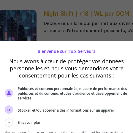
Night Shift | +18 | WL par QCM
Découvre un lore qui permet aux civils d
criminels d'être infiniment puissants, s'i
Bienvenue sur Top-Serveurs
Nous avons à cœur de protéger vos données
personnelles et nous vous demandons votre
consentement pour les cas suivants :
Publicités et contenu personnalisés, mesure de performance des
Souscrire à une offre premium
publicités et du contenu, études d’audience et développement de
services
Stocker et/ou accéder à des informations sur un appareil
veurs AltV
En savoir plus
Vos données à caractère personnel seront traitées, et les informations