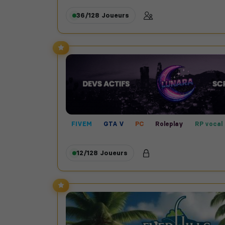
36/128
Joueurs
FIVEM
GTA V
PC
Roleplay
RP vocal
12/128
Joueurs