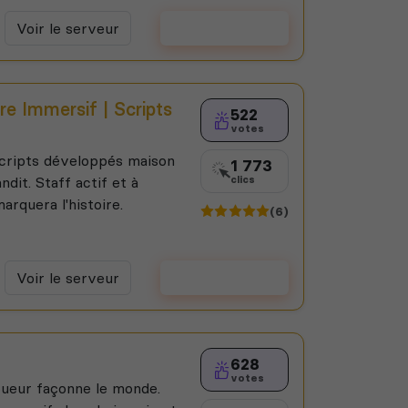
Voir le serveur
Voter
re Immersif | Scripts
522
votes
 scripts développés maison
1 773
ndit. Staff actif et à
clics
arquera l'histoire.
(6)
Voir le serveur
Voter
628
votes
oueur façonne le monde.