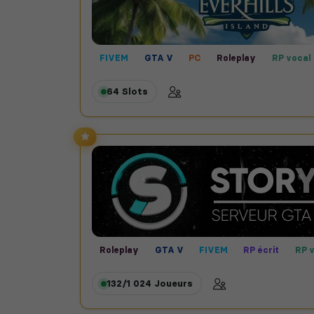
FIVEM
GTA V
PC
Roleplay
RP vocal
64 Slots
Roleplay
GTA V
FIVEM
RP écrit
RP 
132/1 024
Joueurs