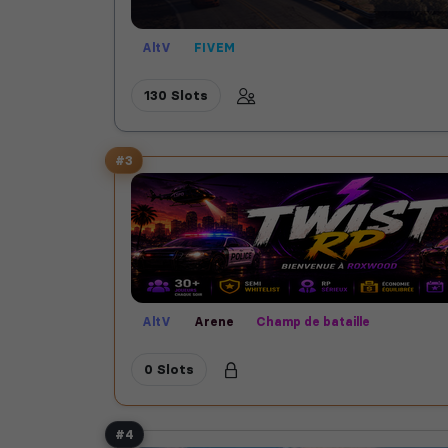
AltV
FIVEM
130 Slots
#3
AltV
Arene
Champ de bataille
0 Slots
#4