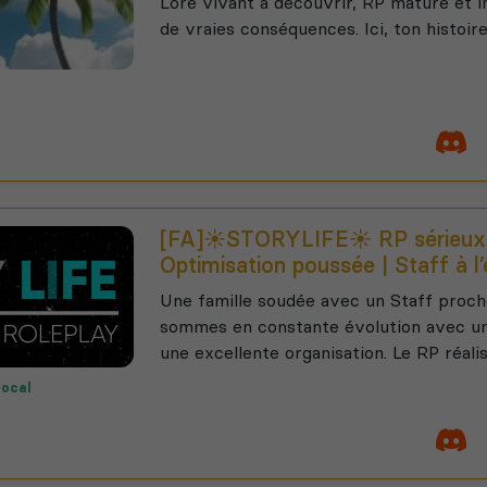
Lore vivant à découvrir, RP mature et i
de vraies conséquences. Ici, ton histoi
[FA]☀️STORYLIFE☀️ RP sérieux 
Optimisation poussée | Staff à l
Une famille soudée avec un Staff proche
sommes en constante évolution avec un 
une excellente organisation. Le RP réalis
vocal