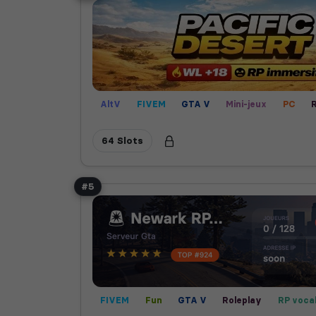
AltV
FIVEM
GTA V
Mini-jeux
PC
RP vocal
64 Slots
#5
FIVEM
Fun
GTA V
Roleplay
RP voca