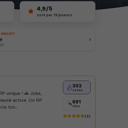
4,9/5
noté par 19 joueurs
 INSCRIT
›
ay
026
303
votes
P unique ! 🚓 Jobs,
nauté active. Un RP
691
is ton...
clics
(2)