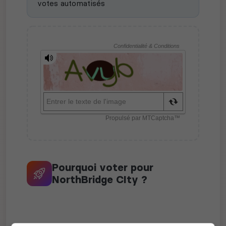
votes automatisés
Pourquoi voter pour
NorthBridge CIty ?