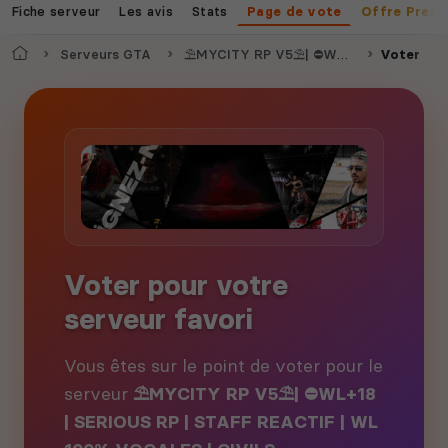
Fiche serveur
Les avis
Stats
Page de vote
Offre Prem
Accueil
Serveurs GTA
⛱️MYCITY RP V5⛱️| ⛔WL+18 | SERIOUS RP | STAFF REACTIF | WL 100% VOCALES | CIVILS MAJORITAIRES
Voter
Voter pour votre
serveur favori
Vous êtes sur le point de voter pour le
serveur
⛱️MYCITY RP V5⛱️| ⛔WL+18
| SERIOUS RP | STAFF REACTIF | WL