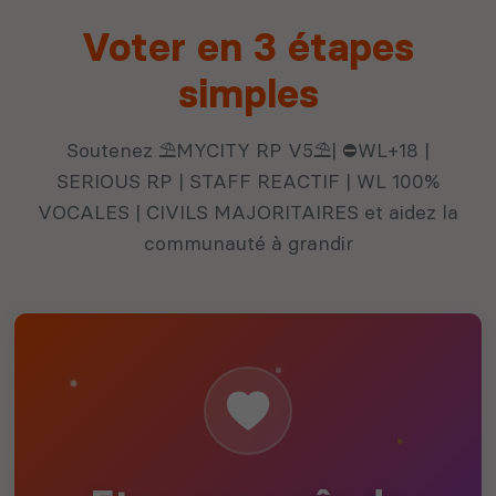
Voter en 3 étapes
simples
Soutenez ⛱️MYCITY RP V5⛱️| ⛔WL+18 |
SERIOUS RP | STAFF REACTIF | WL 100%
VOCALES | CIVILS MAJORITAIRES et aidez la
communauté à grandir