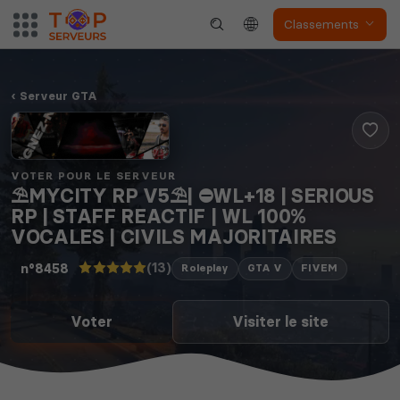
Classements
Serveur GTA
VOTER POUR LE SERVEUR
⛱️MYCITY RP V5⛱️| ⛔WL+18 | SERIOUS
RP | STAFF REACTIF | WL 100%
VOCALES | CIVILS MAJORITAIRES
(13)
n°8458
Roleplay
GTA V
FIVEM
Voter
Visiter le site