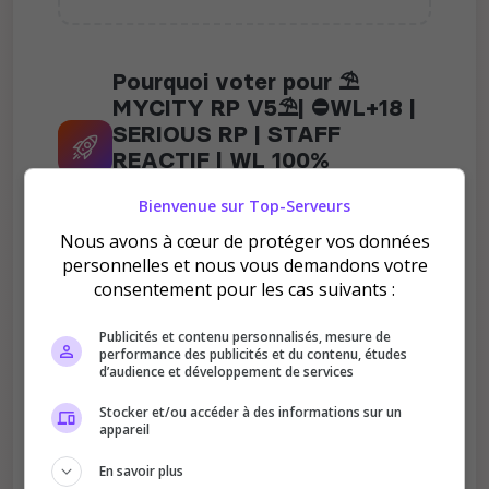
Pourquoi voter pour ⛱️
MYCITY RP V5⛱️| ⛔WL+18 |
SERIOUS RP | STAFF
REACTIF | WL 100%
VOCALES | CIVILS
Bienvenue sur Top-Serveurs
MAJORITAIRES ?
Nous avons à cœur de protéger vos données
personnelles et nous vous demandons votre
consentement pour les cas suivants :
Publicités et contenu personnalisés, mesure de
performance des publicités et du contenu, études
Améliore le classement
d’audience et développement de services
Votre vote aide le serveur à monter dans le
Stocker et/ou accéder à des informations sur un
classement
appareil
En savoir plus