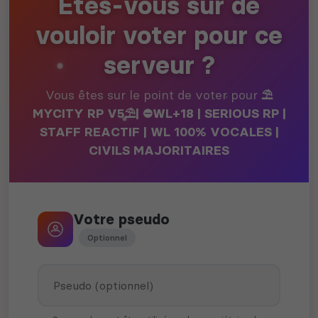
Etes-vous sûr de
vouloir voter pour ce
serveur ?
Vous êtes sur le point de voter pour
⛱️
MYCITY RP V5⛱️| ⛔WL+18 | SERIOUS RP |
STAFF REACTIF | WL 100% VOCALES |
CIVILS MAJORITAIRES
Votre pseudo
Optionnel