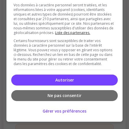
Vos données à caractère personnel seront traitées, et les
informations liées à votre appareil (cookies, identifiants
uniques et autres types de données) pourront être stockées
et consultées par 210 partenaires, ainsi que partagées avec
lui, ou utilisées spécifiquement par ce site. Nos partenaires et
nous-mêmes sommes susceptibles d'utiliser des données de
Soutient la communauté
géolocalisation précises.
Liste des partenaires.
Plus de visibilité = plus de joueurs
Certains fournisseurs sont susceptibles de traiter vos
données à caractère personnel sur la base de l'intérêt
légitime. Vous pouvez vous y opposer en gérant vos options
ci-dessous. Recherchez un lien en bas de cette page ou dans
le menu du site pour gérer ou retirer votre consentement
dans les paramètres des cookies et de confidentialité.
Autoriser
Récompenses possibles
Ne pas consentir
Certains serveurs offrent des bonus aux
votants
Gérer vos préférences