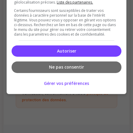
géolocalisation précises.
Liste des partenaires.
Certains fournisseurs sont susceptibles de traiter vos
données à caractère personnel sur la base de l'intérêt
légitime. Vous pouvez vous y opposer en gérant vos options
ci-dessous. Recherchez un lien en bas de cette page ou dans
le menu du site pour gérer ou retirer votre consentement
dans les paramètres des cookies et de confidentialité.
Récompenses possibles
Certains serveurs offrent des bonus aux
votants
Autoriser
Ne pas consentir
En votant, vous acceptez de nous partager
Gérer vos préférences
votre adresse IP à des fins d'analyse et de
vérification, conformément à notre
politique de
protection des données
.