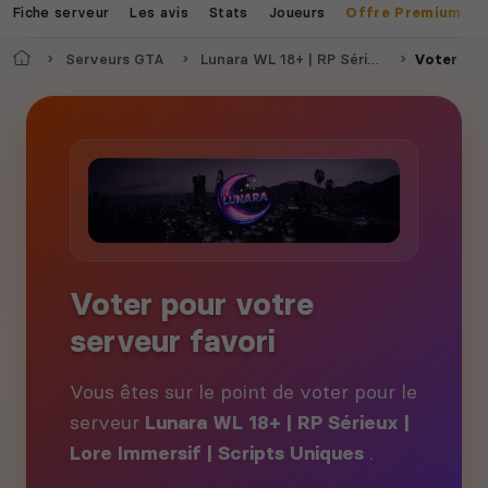
Fiche serveur
Les avis
Stats
Joueurs
Offre Premium
Accueil
Serveurs GTA
Lunara WL 18+ | RP Sérieux | Lore Immersif | Scripts Uniques
Voter
Voter pour votre
serveur favori
Vous êtes sur le point de voter pour le
serveur
Lunara WL 18+ | RP Sérieux |
Lore Immersif | Scripts Uniques
.