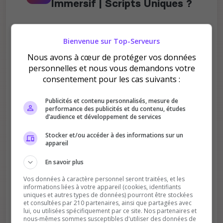
Immersif | Scripts Uniques ?
Bienvenue sur Top-Serveurs
Nous avons à cœur de protéger vos données
personnelles et nous vous demandons votre
Améliore le classement
consentement pour les cas suivants :
Votre vote aide le serveur à monter dans le
classement
Publicités et contenu personnalisés, mesure de
performance des publicités et du contenu, études
d’audience et développement de services
Stocker et/ou accéder à des informations sur un
appareil
En savoir plus
Vos données à caractère personnel seront traitées, et les
Soutient la communauté
informations liées à votre appareil (cookies, identifiants
uniques et autres types de données) pourront être stockées
Plus de visibilité = plus de joueurs
et consultées par 210 partenaires, ainsi que partagées avec
lui, ou utilisées spécifiquement par ce site. Nos partenaires et
nous-mêmes sommes susceptibles d'utiliser des données de