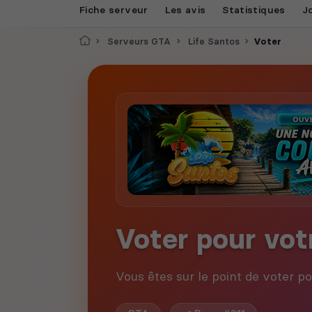
Fiche serveur
Les avis
Statistiques
J
Accueil
Serveurs GTA
Life Santos
Voter
Voter pour vot
Vous êtes sur le point de voter p