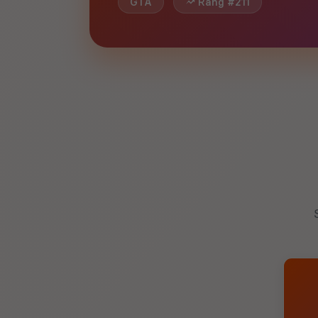
GTA
Rang #211