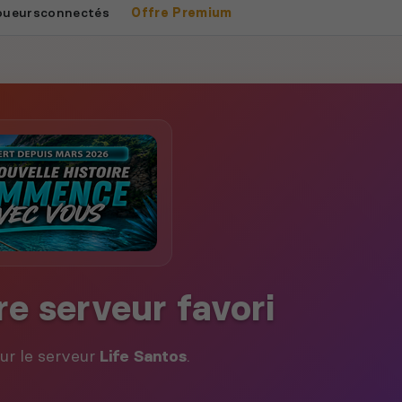
oueurs
connectés
Offre Premium
re serveur favori
our le serveur
Life Santos
.