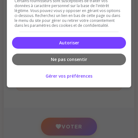
Certains fournisseurs sont susceptibles de traiter vos
données à caractère personnel sur la base de l'intérêt
légitime. Vous pouvez vous y opposer en gérant vos options
Récompenses possibles
ci-dessous. Recherchez un lien en bas de cette page ou dans
le menu du site pour gérer ou retirer votre consentement
Certains serveurs offrent des bonus aux
dans les paramètres des cookies et de confidentialité.
votants
Autoriser
Ne pas consentir
En votant, vous acceptez de nous partager
votre adresse IP à des fins d'analyse et de
vérification, conformément à notre
politique de
Gérer vos préférences
protection des données
.
VOTER