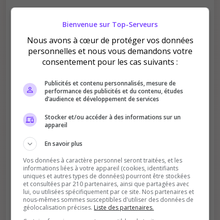
Bienvenue sur Top-Serveurs
Nous avons à cœur de protéger vos données
Améliore le classement
personnelles et nous vous demandons votre
Votre vote aide le serveur à monter dans le
consentement pour les cas suivants :
classement
Publicités et contenu personnalisés, mesure de
performance des publicités et du contenu, études
d’audience et développement de services
Stocker et/ou accéder à des informations sur un
appareil
En savoir plus
Soutient la communauté
Vos données à caractère personnel seront traitées, et les
Plus de visibilité = plus de joueurs
informations liées à votre appareil (cookies, identifiants
uniques et autres types de données) pourront être stockées
et consultées par 210 partenaires, ainsi que partagées avec
lui, ou utilisées spécifiquement par ce site. Nos partenaires et
nous-mêmes sommes susceptibles d'utiliser des données de
géolocalisation précises.
Liste des partenaires.