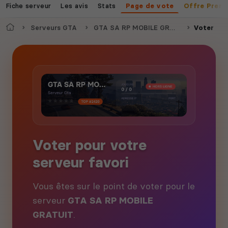
Fiche serveur
Les avis
Stats
Page de vote
Offre Prem
Accueil
Serveurs GTA
GTA SA RP MOBILE GRATUIT
Voter
Voter pour votre
serveur favori
Vous êtes sur le point de voter pour le
serveur
GTA SA RP MOBILE
GRATUIT
.