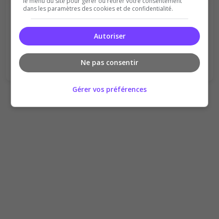
le menu du site pour gérer ou retirer votre consentement
dans les paramètres des cookies et de confidentialité.
Qualité
Staff du serveur
Ambiance
Disponibilité
Autoriser
Donner le premier avis
Ne pas consentir
Gérer vos préférences