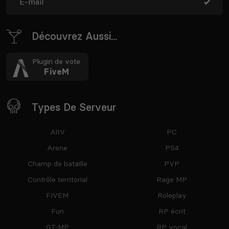
Découvrez Aussi...
Plugin de vote
FiveM
Types De Serveur
AltV
PC
Arene
PS4
Champ de bataille
PVP
Contrôle territorial
Rage MP
FIVEM
Roleplay
Fun
RP écrit
GT-MP
RP vocal