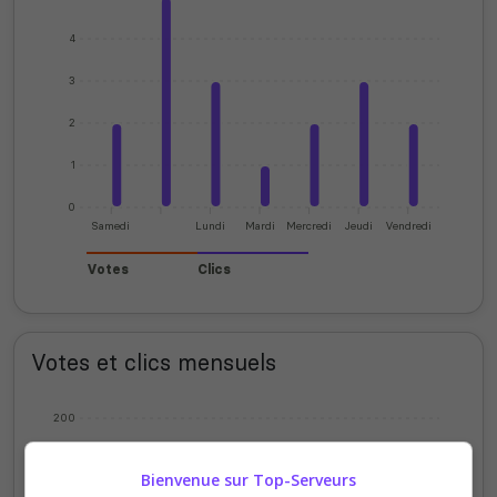
4
3
2
1
0
Samedi
Lundi
Mardi
Mercredi
Jeudi
Vendredi
Votes
Clics
Votes et clics mensuels
200
150
Bienvenue sur Top-Serveurs