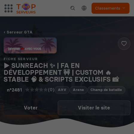
Classements
Serveur GTA
FICHE SERVEUR
▶️ SUNREACH ✨ | FA EN
DÉVELOPPEMENT 🚧 | CUSTOM 🔥
STABLE 🧠 & SCRIPTS EXCLUSIFS 📸
(0)
n°2481
AltV
Arene
Champ de bataille
Voter
Visiter le site