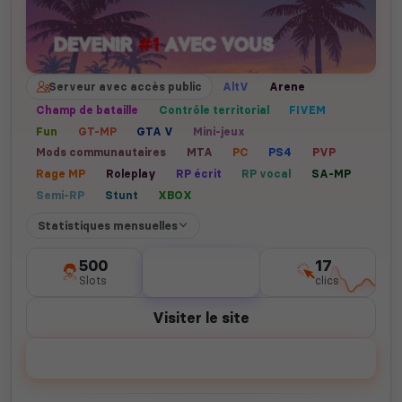
Serveur avec accès public
AltV
Arene
Champ de bataille
Contrôle territorial
FIVEM
Fun
GT-MP
GTA V
Mini-jeux
Mods communautaires
MTA
PC
PS4
PVP
Rage MP
Roleplay
RP écrit
RP vocal
SA-MP
Semi-RP
Stunt
XBOX
Statistiques mensuelles
500
0
17
Slots
votes
clics
Visiter le site
Voter