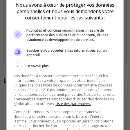
Nous avons à cœur de protéger vos données
100
personnelles et nous vous demandons votre
consentement pour les cas suivants :
50
Publicités et contenu personnalisés, mesure de
performance des publicités et du contenu, études
0
d’audience et développement de services
Sept
Oct
Nov
Déc
Jan
Fév
Mars
Avr
Mai
Juil
Stocker et/ou accéder à des informations sur un
Votes
Clics
appareil
En savoir plus
Vos données à caractère personnel seront traitées, et les
Liste des avis du serveur
informations liées à votre appareil (cookies, identifiants
uniques et autres types de données) pourront être stockées
et consultées par 210 partenaires, ainsi que partagées avec
lui, ou utilisées spécifiquement par ce site. Nos partenaires et
nous-mêmes sommes susceptibles d'utiliser des données de
géolocalisation précises.
Liste des partenaires.
Certains fournisseurs sont susceptibles de traiter vos
données à caractère personnel sur la base de l'intérêt
légitime. Vous pouvez vous y opposer en gérant vos options
ci-dessous. Recherchez un lien en bas de cette page ou dans
Il n'y a pas encore d'avis sur ce serveur.