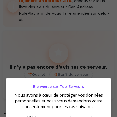
rejoindre un serveur GTA
, découvrez ici la
liste des avis du serveur San Andreas
RolePlay afin de vous faire une idée sur celui-
ci.
Il n'y a pas encore d'avis sur ce serveur.
Qualité
Staff du serveur
Ambiance
Disponibilité
Bienvenue sur Top-Serveurs
Nous avons à cœur de protéger vos données
personnelles et nous vous demandons votre
consentement pour les cas suivants :
Donner son avis sur le serveur