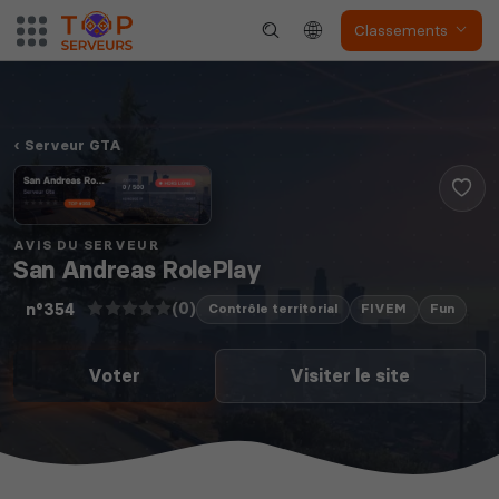
Classements
Serveur GTA
Myth of Empires
Enshrouded
AVIS DU SERVEUR
San Andreas RolePlay
Voir tous les
jeux disponibles
(0)
n°354
Contrôle territorial
FIVEM
Fun
Voter
Visiter le site