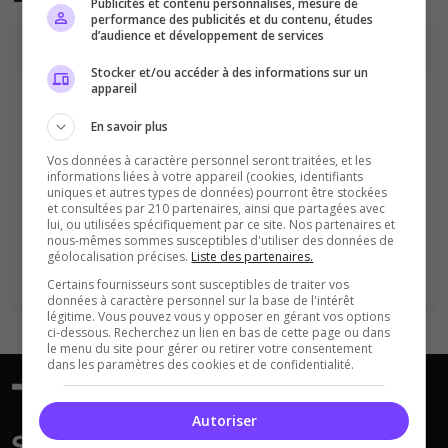
Publicités et contenu personnalisés, mesure de
performance des publicités et du contenu, études
d’audience et développement de services
Stocker et/ou accéder à des informations sur un
appareil
En savoir plus
Vous devez être connecté pour ajouter
Vos données à caractère personnel seront traitées, et les
informations liées à votre appareil (cookies, identifiants
un avis sur ce serveur !
uniques et autres types de données) pourront être stockées
et consultées par 210 partenaires, ainsi que partagées avec
lui, ou utilisées spécifiquement par ce site. Nos partenaires et
Se connecter
S'inscrire
nous-mêmes sommes susceptibles d'utiliser des données de
géolocalisation précises.
Liste des partenaires.
Certains fournisseurs sont susceptibles de traiter vos
données à caractère personnel sur la base de l'intérêt
légitime. Vous pouvez vous y opposer en gérant vos options
ci-dessous. Recherchez un lien en bas de cette page ou dans
le menu du site pour gérer ou retirer votre consentement
dans les paramètres des cookies et de confidentialité.
Autoriser