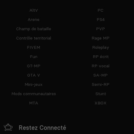
AltV
PC
Arene
PS4
Champ de bataille
PVP
Contrôle territorial
Rage MP
FIVEM
Roleplay
Fun
RP écrit
GT-MP
RP vocal
GTA V
SA-MP
Mini-jeux
Semi-RP
Mods communautaires
Stunt
MTA
XBOX
Restez Connecté