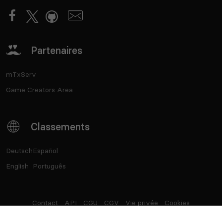
Partenaires
mTxServ
Game Creators Area
Classements
Deutsch
Español
English
Português
Contact
API
CGU
CGV
Vie privée
Cookies
®
Top Serveurs
- Marque déposée - SASU Born2Play