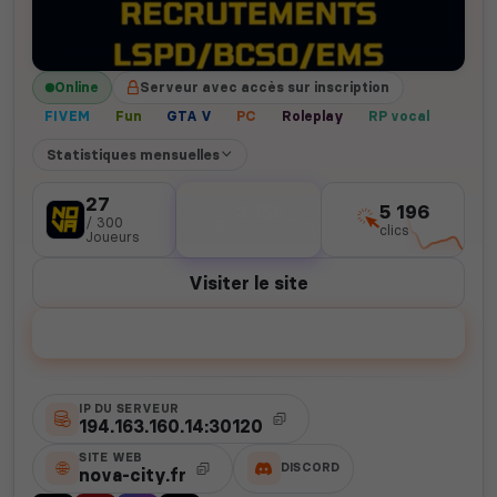
Online
Serveur avec accès sur inscription
FIVEM
Fun
GTA V
PC
Roleplay
RP vocal
Statistiques mensuelles
27
3 155
5 196
/ 300
votes
clics
Joueurs
Visiter le site
Voter
IP DU SERVEUR
194.163.160.14:30120
SITE WEB
DISCORD
nova-city.fr