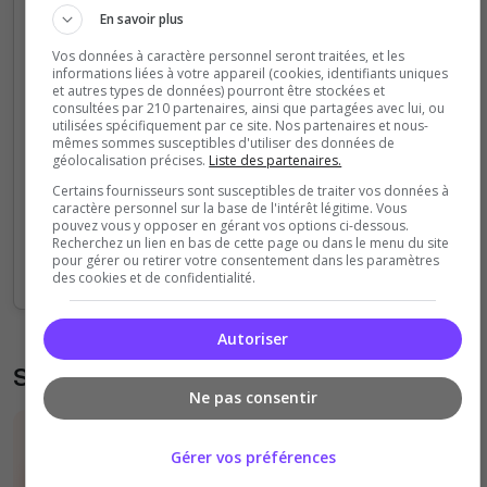
En savoir plus
Vos données à caractère personnel seront traitées, et les
15
informations liées à votre appareil (cookies, identifiants uniques
et autres types de données) pourront être stockées et
consultées par 210 partenaires, ainsi que partagées avec lui, ou
utilisées spécifiquement par ce site. Nos partenaires et nous-
10
mêmes sommes susceptibles d'utiliser des données de
géolocalisation précises.
Liste des partenaires.
5
Certains fournisseurs sont susceptibles de traiter vos données à
caractère personnel sur la base de l'intérêt légitime. Vous
pouvez vous y opposer en gérant vos options ci-dessous.
Recherchez un lien en bas de cette page ou dans le menu du site
0
pour gérer ou retirer votre consentement dans les paramètres
00h
02h
04h
06h
08h
10h
12h
14h
16h
18h
20h
22h
00h
des cookies et de confidentialité.
Autoriser
Statistiques des votes et clics
Ne pas consentir
Vous pouvez découvrir des statistiques
Gérer vos préférences
détaillées sur le nombre de votes et de clics