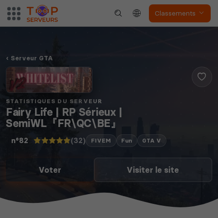
Classements
Serveur GTA
STATISTIQUES DU SERVEUR
Fairy Life | RP Sérieux |
SemiWL『FR\QC\BE』
(32)
n°82
FIVEM
Fun
GTA V
Voter
Visiter le site