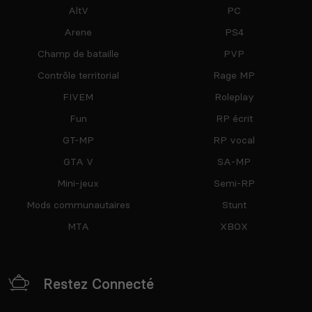
AltV
PC
Arene
PS4
Champ de bataille
PVP
Contrôle territorial
Rage MP
FIVEM
Roleplay
Fun
RP écrit
GT-MP
RP vocal
GTA V
SA-MP
Mini-jeux
Semi-RP
Mods communautaires
Stunt
MTA
XBOX
Restez Connecté