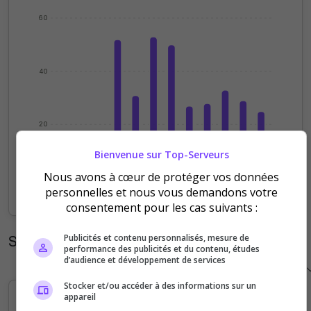
60
40
20
Bienvenue sur Top-Serveurs
Nous avons à cœur de protéger vos données
0
Sep
Oct
Nov
Dec
Jan
Feb
Mar
Apr
May
Jun
Jul
Aug
personnelles et nous vous demandons votre
consentement pour les cas suivants :
Statistiques horaires
Publicités et contenu personnalisés, mesure de
performance des publicités et du contenu, études
d’audience et développement de services
Stocker et/ou accéder à des informations sur un
appareil
20