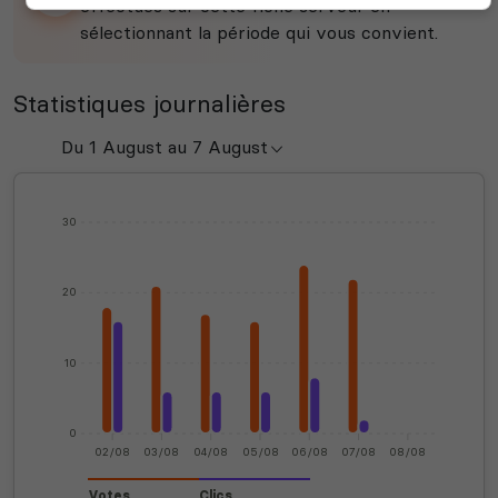
effectués sur cette fiche serveur en
sélectionnant la période qui vous convient.
Statistiques journalières
30
20
10
0
02/08
03/08
04/08
05/08
06/08
07/08
08/08
Votes
Clics