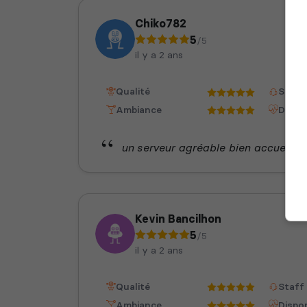
Chiko782
5
/5
il y a 2 ans
Qualité
Staff
Ambiance
Dispon
un serveur agréable bien accueilli je
Kevin Bancilhon
5
/5
il y a 2 ans
Qualité
Staff
Ambiance
Dispon