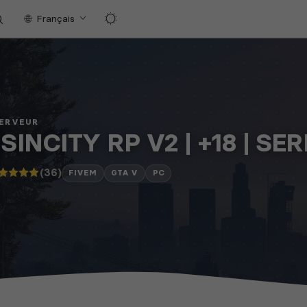
Français
SERVEUR
 SINCITY RP V2 | +18 | SE
(36)
FIVEM
GTA V
PC