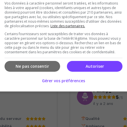
Vos données à caractère personnel seront traitées, et les informations
liées à votre appareil (cookies, identifiants uniques et autres types de
Denis baldas
données) pourront être stockées et consultées par 210 partenaires, ainsi
5
/5
que partagées avec lui, ou utilisées spécifiquement par ce site. Nos
partenaires et nous-mêmes sommes susceptibles d'utiliser des données
il y a 2 ans
de géolocalisation précises.
Liste des partenaires.
Certains fournisseurs sont susceptibles de traiter vos données à
 du serveur
Qualité
caractère personnel sur la base de l'intérêt légitime. Vous pouvez vous y
opposer en gérant vos options ci-dessous. Recherchez un lien en bas de
ibilité
Ambiance
cette page ou dans le menu du site pour gérer ou retirer votre
consentement dans les paramètres des cookies et de confidentialité.
 conseille
très bonne accueil 
Ne pas consentir
Autoriser
Gérer vos préférences
Paxsly_
5
/5
il y a 2 ans
 du serveur
Qualité
ibilité
Ambiance