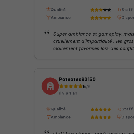
Qualité
Staff
Ambiance
Dispon
Super ambiance et gameplay, mais
cruellement d'impartialité : les gro
clairement favorisés lors des conflits
Potaotes93150
5
/5
il y a 1 an
Qualité
Staff
Ambiance
Dispon
staff très réactif , après avoir rejoi