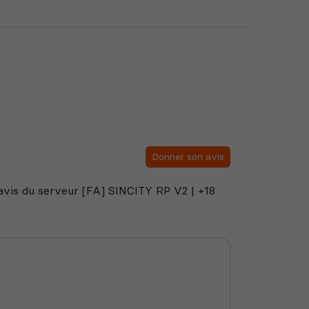
Donner son avis
s avis du serveur [FA] SINCITY RP V2 | +18