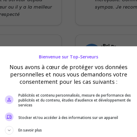
ur ou il y a la meilleur
sympas. Je reco
 respecté
-BrLn-
5
/5
Bienvenue sur Top-Serveurs
il y a 2 ans
Nous avons à cœur de protéger vos données
personnelles et nous vous demandons votre
 du serveur
Qualité
consentement pour les cas suivants :
ibilité
Ambiance
Publicités et contenu personnalisés, mesure de performance des
publicités et du contenu, études d’audience et développement de
 qualité. Les staff son
Staff présent et r
services
oueur son très mature,
une très bonne exp
vous le conseille.
Stocker et/ou accéder à des informations sur un appareil
En savoir plus