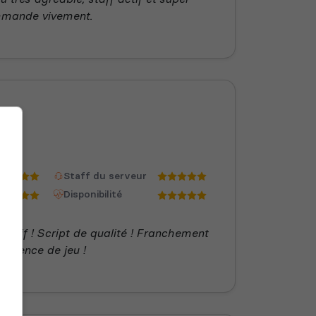
mmande vivement.
Staff du serveur
Disponibilité
éactif ! Script de qualité ! Franchement
érience de jeu !