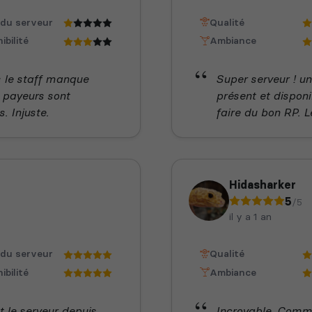
 du serveur
Qualité
ibilité
Ambiance
 le staff manque
Super serveur ! u
s payeurs sont
présent et disponi
. Injuste.
faire du bon RP. L
Hidasharker
5
/5
il y a 1 an
 du serveur
Qualité
ibilité
Ambiance
nt le serveur depuis
Incroyable. Commu 