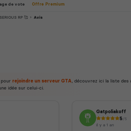
age de vote
Offre Premium
 SERIOUS RP 🥰
Avis
e pour
rejoindre un serveur GTA
, découvrez ici la liste de
ne idée sur celui-ci.
Gatpoliakoff
5
/5
il y a 1 an