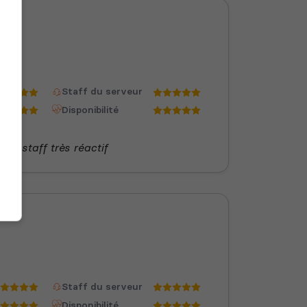
Staff du serveur
Disponibilité
les staff très réactif
Staff du serveur
Disponibilité