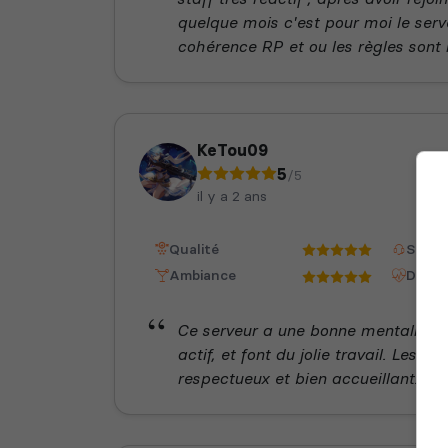
quelque mois c'est pour moi le serve
cohérence RP et ou les règles sont
KeTou09
5
/5
il y a 2 ans
Qualité
Staff
Ambiance
Dispon
Ce serveur a une bonne mentalité et
actif, et font du jolie travail. Les j
respectueux et bien accueillant. Je 