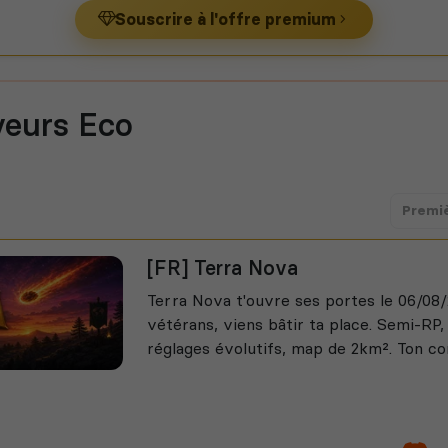
Souscrire à l'offre premium
veurs Eco
Premi
[FR] Terra Nova
Terra Nova t'ouvre ses portes le 06/08/
vétérans, viens bâtir ta place. Semi-RP
réglages évolutifs, map de 2km². Ton c