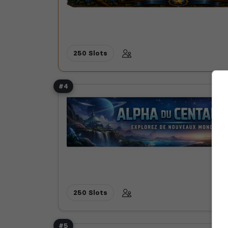
250 Slots
#4
250 Slots
#5