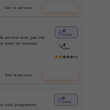
Voir le serveur
Voter
0
votes
de serveur avec pas mal
r aider les nouveau
4
clics
(1)
Voir le serveur
Voter
0
votes
r chill, progression