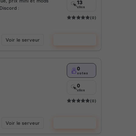
ue, prix mini et mods
13
Discord :
clics
(0)
Voir le serveur
Voter
0
votes
0
clics
(0)
Voir le serveur
Voter