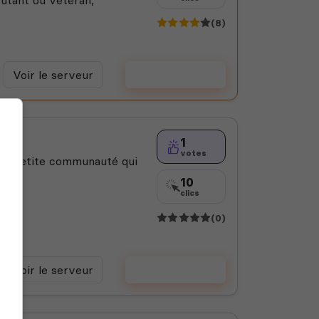
(8)
Voir le serveur
Voter
1
votes
ne petite communauté qui
ux
10
clics
(0)
Voir le serveur
Voter