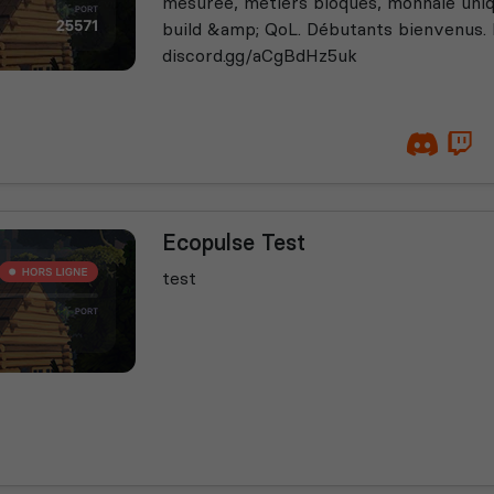
mesurée, métiers bloqués, monnaie uniq
build &amp; QoL. Débutants bienvenus. 
discord.gg/aCgBdHz5uk
Ecopulse Test
test