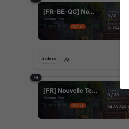
0 Slots
#6