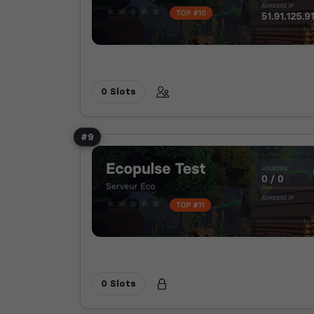
0 Slots
#9
0 Slots