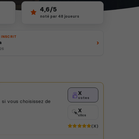
4,6/5
noté par 48 joueurs
 INSCRIT
›
a
026
X
votes
 si vous choisissez de
X
clics
(X)