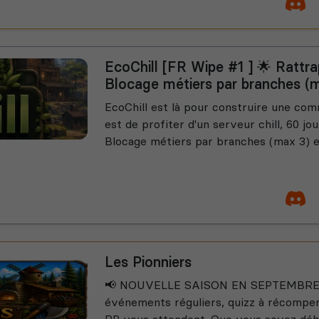
EcoChill [FR Wipe #1 ] 🌟 Rattra
Blocage métiers par branches (
EcoChill est là pour construire une co
est de profiter d'un serveur chill, 60 jo
Blocage métiers par branches (max 3) et
Les Pionniers
📢 NOUVELLE SAISON EN SEPTEMBRE ! T
événements réguliers, quizz à récompe
RP vous attendent. Que vous soyez déb