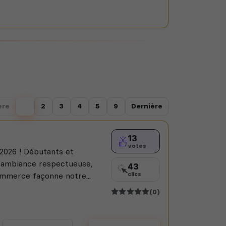
ère
1
2
3
4
5
9
Dernière
13
votes
2026 ! Débutants et
, ambiance respectueuse,
43
ommerce façonne notre...
clics
(0)