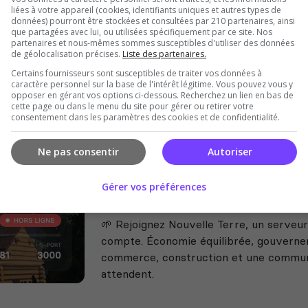
liées à votre appareil (cookies, identifiants uniques et autres types de
[FR-BE-QC] No rules / juste du
données) pourront être stockées et consultées par 210 partenaires, ainsi
que partagées avec lui, ou utilisées spécifiquement par ce site. Nos
Je propose une session sur Éco tranquill
partenaires et nous-mêmes sommes susceptibles d'utiliser des données
Pas de règles strictes, : on est là pour 
de géolocalisation précises.
Liste des partenaires.
Certains fournisseurs sont susceptibles de traiter vos données à
caractère personnel sur la base de l'intérêt légitime. Vous pouvez vous y
opposer en gérant vos options ci-dessous. Recherchez un lien en bas de
cette page ou dans le menu du site pour gérer ou retirer votre
consentement dans les paramètres des cookies et de confidentialité.
Ne pas consentir
Autoriser
Gérer vos préférences
[FR] Nouvelle Terre
🌱 Rejoignez Nouvelle Terre, un serveu
compte. Économie équilibrée, gouvernem
commerce, construction et une commun
attendent.