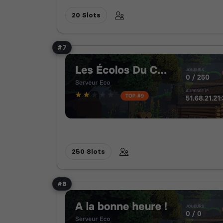
20 Slots
#7
250 Slots
#8