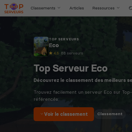
Classements
Articles
Ressources
TOP SERVEURS
Eco
4,6
· 88 serveurs
Top Serveur Eco
Découvrez le classement des meilleurs s
Trouvez facilement un serveur Eco sur Top
référencés.
Voir le classement
·
Classement