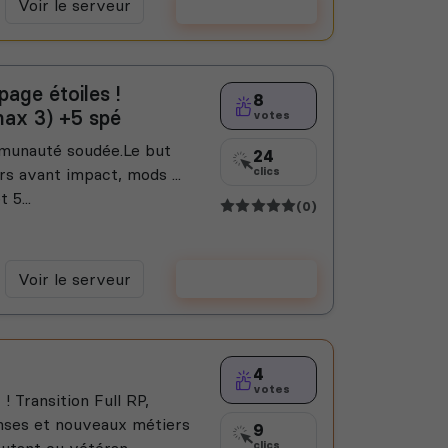
Voir le serveur
Voter
page étoiles !
8
max 3) +5 spé
votes
mmunauté soudée.Le but
24
urs avant impact, mods ...
clics
 5...
(0)
Voir le serveur
Voter
4
votes
ransition Full RP,
nses et nouveaux métiers
9
utant ou vétéran,
clics