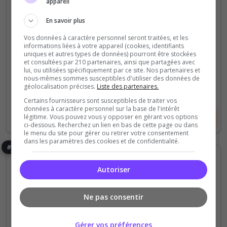
trouve une île principale abritant la capitale, dotée
appareil
de commerces où la monnaie est déjà en...
En savoir plus
0
8
Vos données à caractère personnel seront traitées, et les
informations liées à votre appareil (cookies, identifiants
votes
clics
uniques et autres types de données) pourront être stockées
et consultées par 210 partenaires, ainsi que partagées avec
(3)
lui, ou utilisées spécifiquement par ce site. Nos partenaires et
nous-mêmes sommes susceptibles d'utiliser des données de
200 Slots
géolocalisation précises.
Liste des partenaires.
Certains fournisseurs sont susceptibles de traiter vos
données à caractère personnel sur la base de l'intérêt
Voir le serveur
Voter
légitime. Vous pouvez vous y opposer en gérant vos options
ci-dessous. Recherchez un lien en bas de cette page ou dans
le menu du site pour gérer ou retirer votre consentement
dans les paramètres des cookies et de confidentialité.
#85
Autoriser
Ne pas consentir
Gérer vos préférences