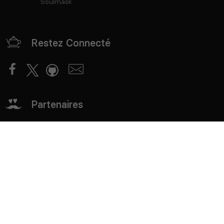
Soulmask
Restez Connecté
Partenaires
mTxServ
Game Creators Area
Classements
Deutsch
Español
English
Português