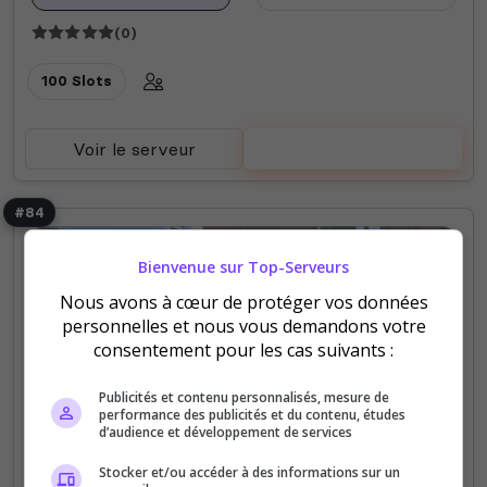
(0)
100 Slots
Voir le serveur
Voter
#84
Bienvenue sur Top-Serveurs
Nous avons à cœur de protéger vos données
personnelles et nous vous demandons votre
consentement pour les cas suivants :
[FR\QB] Les Franquois Communauté |
Cycle 9
Publicités et contenu personnalisés, mesure de
performance des publicités et du contenu, études
d’audience et développement de services
Une aventure sans limites vous attend sur une
carte de 2,56km². Au cœur de cette étendue se
Stocker et/ou accéder à des informations sur un