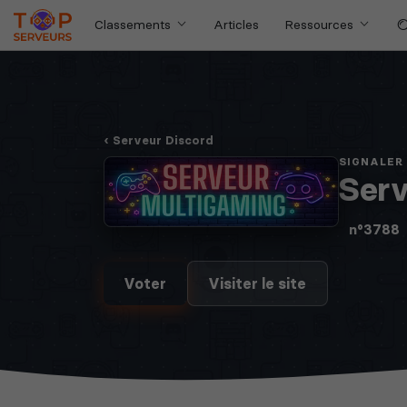
jeux
Classements
Articles
Ressources
Voir tous les jeux
disponibles
Serveur Discord
SIGNALER
Serv
n°3788
Voter
Visiter le site