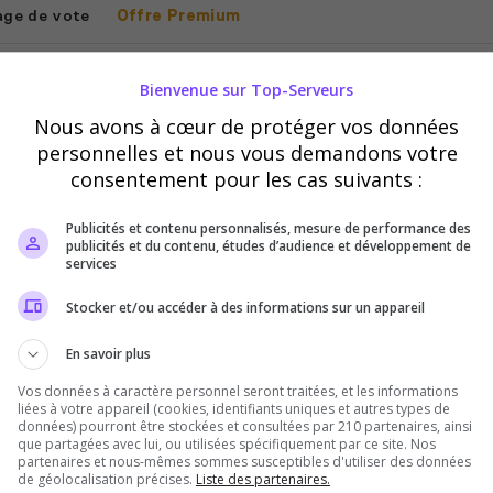
age de vote
Offre Premium
Signalement
Bienvenue sur Top-Serveurs
Nous avons à cœur de protéger vos données
personnelles et nous vous demandons votre
consentement pour les cas suivants :
Publicités et contenu personnalisés, mesure de performance des
publicités et du contenu, études d’audience et développement de
services
Vous devez être connecté pour pouvoir signale
Stocker et/ou accéder à des informations sur un appareil
un serveur !
En savoir plus
Se connecter
S'inscrire
Vos données à caractère personnel seront traitées, et les informations
liées à votre appareil (cookies, identifiants uniques et autres types de
données) pourront être stockées et consultées par 210 partenaires, ainsi
que partagées avec lui, ou utilisées spécifiquement par ce site. Nos
partenaires et nous-mêmes sommes susceptibles d'utiliser des données
de géolocalisation précises.
Liste des partenaires.