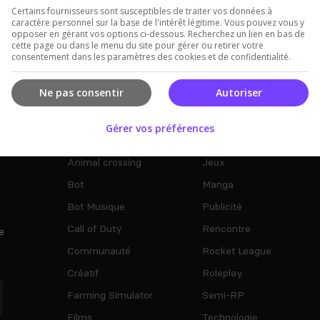
Certains fournisseurs sont susceptibles de traiter vos données à
caractère personnel sur la base de l'intérêt légitime. Vous pouvez vous y
opposer en gérant vos options ci-dessous. Recherchez un lien en bas de
cette page ou dans le menu du site pour gérer ou retirer votre
consentement dans les paramètres des cookies et de confidentialité.
Types De Serveur
Ne pas consentir
Autoriser
Gérer vos préférences
Among Us
Helldivers 2
Animal crossing
Jeux
Bot
Manga
Bot Musique
Publicité
Call of Duty
Rencontre
e
Communauté
Rocket League
Créatif
Roleplay
Farming Simulator
Semi-RP
Films
Technologie