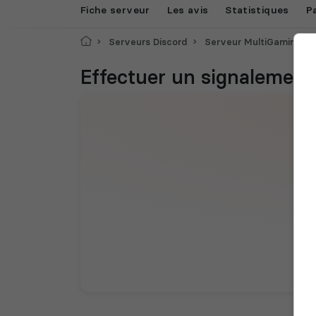
Fiche serveur
Les avis
Statistiques
P
Accueil
Serveurs Discord
Serveur MultiGaming
Effectuer un signalement