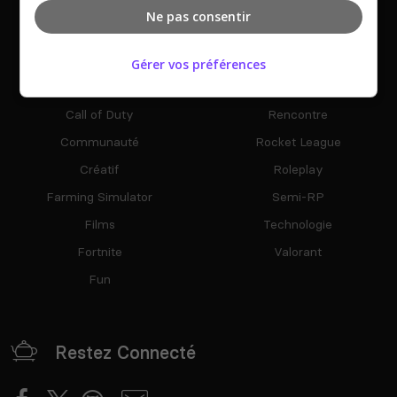
Among Us
Helldivers 2
Ne pas consentir
Animal crossing
Jeux
Bot
Manga
Gérer vos préférences
Bot Musique
Publicité
Call of Duty
Rencontre
Communauté
Rocket League
Créatif
Roleplay
Farming Simulator
Semi-RP
Films
Technologie
Fortnite
Valorant
Fun
Restez Connecté