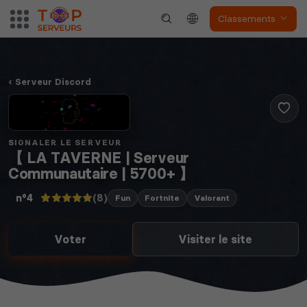
Classements
Soulmask
Unturned
Serveur Discord
SIGNALER LE SERVEUR
【 LA TAVERNE | Serveur
Communautaire | 5700+ 】
The isle
Space Engineers
(8)
n°4
Fun
Fortnite
Valorant
Voter
Visiter le site
Valheim
Hell Let Loose