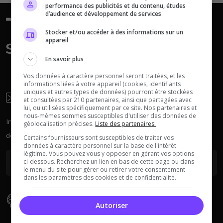
Squad
Nights
performance des publicités et du contenu, études
d’audience et développement de services
Stocker et/ou accéder à des informations sur un
appareil
En savoir plus
Vos données à caractère personnel seront traitées, et les
Myth of Empires
Enshrouded
informations liées à votre appareil (cookies, identifiants
uniques et autres types de données) pourront être stockées
Newsletter
et consultées par 210 partenaires, ainsi que partagées avec
lui, ou utilisées spécifiquement par ce site. Nos partenaires et
nous-mêmes sommes susceptibles d'utiliser des données de
Inscrivez-vous à la newsletter pour recevoir chaque semaine
géolocalisation précises.
Liste des partenaires.
Voir tous les
des actus sur les serveurs.
Certains fournisseurs sont susceptibles de traiter vos
jeux disponibles
données à caractère personnel sur la base de l'intérêt
légitime. Vous pouvez vous y opposer en gérant vos options
ci-dessous. Recherchez un lien en bas de cette page ou dans
le menu du site pour gérer ou retirer votre consentement
dans les paramètres des cookies et de confidentialité.
Types De Serveur
Autoriser