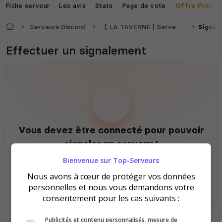
Fiche serveur
Les avis
Stats
Page de vote
Offre Premi
Accueil
Serveurs Discord
【 LA TAVERNE | Serveur Communautaire | 5700+ 】
Signal
Effectuer un signalement
The Front
Atlas
Vous devez être connecté pour pouvoir
signaler un serveur !
Dune Awakening
Empyrion
Bienvenue sur Top-Serveurs
Se connecter
S'inscrire
Nous avons à cœur de protéger vos données
personnelles et nous vous demandons votre
consentement pour les cas suivants :
Neverwinter
Publicités et contenu personnalisés, mesure de