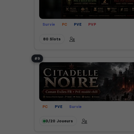
Survie
PC
PVE
PVP
80 Slots
#9
PC
PVE
Survie
0/20
Joueurs