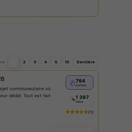
re
1
2
3
4
5
10
Dernière
26
764
votes
rojet communautaire où
ur dédié. Tout est fait
1 397
clics
(1)