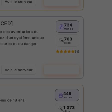
Voir le serveur
Voter
NCED]
734
votes
de des aventuriers du
tez d'un système unique
763
ssures et du danger.
clics
(1)
Voir le serveur
Voter
446
votes
ins de 18 ans.
1 073
clics