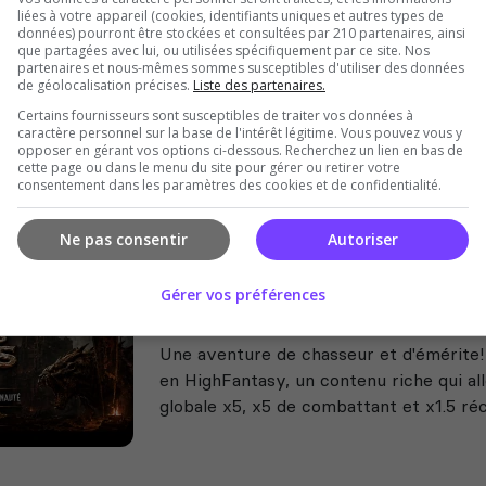
liées à votre appareil (cookies, identifiants uniques et autres types de
1nGames Cluster PVE 5 maps, ou
données) pourront être stockées et consultées par 210 partenaires, ainsi
Enhanced
que partagées avec lui, ou utilisées spécifiquement par ce site. Nos
partenaires et nous-mêmes sommes susceptibles d'utiliser des données
Cluster PvE : Exiles Land, Savage Wilds
de géolocalisation précises.
Liste des partenaires.
et Whispering Isles ! Vis une aventure 
Certains fournisseurs sont susceptibles de traiter vos données à
exclusives ! Mod Omega, EEWA, Underwo
caractère personnel sur la base de l'intérêt légitime. Vous pouvez vous y
opposer en gérant vos options ci-dessous. Recherchez un lien en bas de
cette page ou dans le menu du site pour gérer ou retirer votre
consentement dans les paramètres des cookies et de confidentialité.
Ne pas consentir
Autoriser
Gérer vos préférences
LCDS: Damnation Enhanced
Une aventure de chasseur et d'émérite!
en HighFantasy, un contenu riche qui all
globale x5, x5 de combattant et x1.5 réc