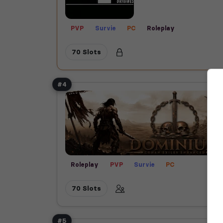
PVP
Survie
PC
Roleplay
70 Slots
#4
Roleplay
PVP
Survie
PC
70 Slots
#5