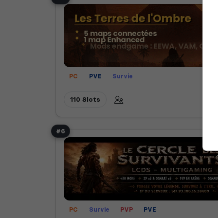
PC
PVE
Survie
110 Slots
#6
PC
Survie
PVP
PVE