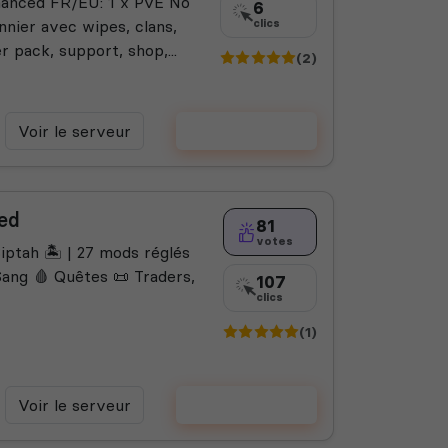
nhanced FR/EU: 1 x PvE No
6
onnier avec wipes, clans,
clics
r pack, support, shop,...
(2)
Voir le serveur
Voter
ced
81
votes
iptah 🏝️ | 27 mods réglés
Sang 🩸 Quêtes 📜 Traders,
107
clics
(1)
Voir le serveur
Voter