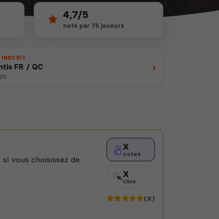
4,7/5
noté par 75 joueurs
 INSCRIT
›
ntis FR / QC
026
X
votes
 si vous choisissez de
X
clics
(X)