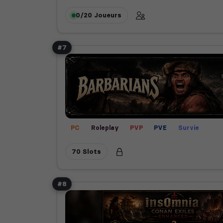
0/20
Joueurs
#7
PC
Roleplay
PVP
PVE
Survie
70 Slots
#8