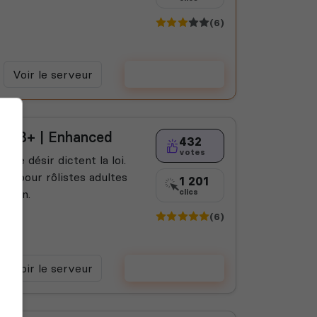
(6)
Voir le serveur
Voter
 | 18+ | Enhanced
432
votes
t le désir dictent la loi.
ce pour rôlistes adultes
1 201
orien.
clics
(6)
Voir le serveur
Voter