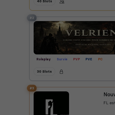
40 Slots
#2
Roleplay
Survie
PVP
PVE
PC
30 Slots
#3
Nouv
FL es