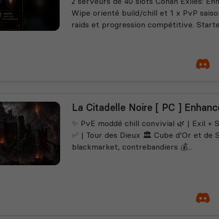
2 serveurs de 40 slots Conan Exiles: E
Wipe orienté build/chill et 1 x PvP sais
raids et progression compétitive. Starte
La Citadelle Noire [ PC ] Enhan
✨ PvE moddé chill convivial 🌿 | Exil + S
✅ | Tour des Dieux 🏛️ Cube d’Or et de 
blackmarket, contrebandiers 💰...