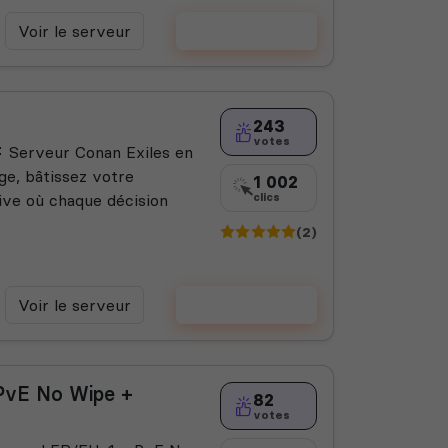
Voir le serveur
Voter
243
votes
🐏 Serveur Conan Exiles en
ge, bâtissez votre
1 002
ve où chaque décision
clics
(2)
Voir le serveur
Voter
PvE No Wipe +
82
votes