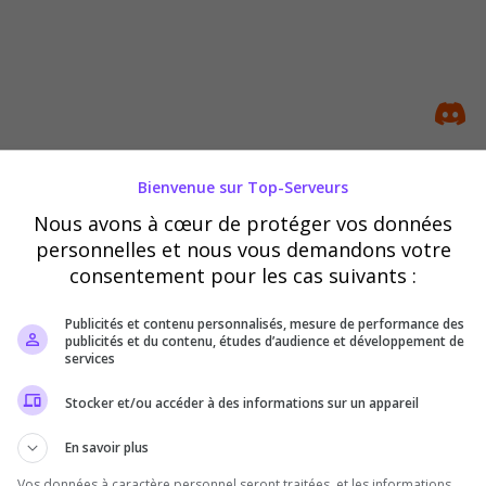
Bienvenue sur Top-Serveurs
[FR] Dominium | PVP | RP | ERP
Nous avons à cœur de protéger vos données
Voici un monde brutal où l’acier, le sang e
personnelles et nous vous demandons votre
Intrigues, captures, violence et décaden
consentement pour les cas suivants :
prêts à survivre à l’impitoyable âge hyb
Publicités et contenu personnalisés, mesure de performance des
publicités et du contenu, études d’audience et développement de
services
Stocker et/ou accéder à des informations sur un appareil
En savoir plus
Vos données à caractère personnel seront traitées, et les informations