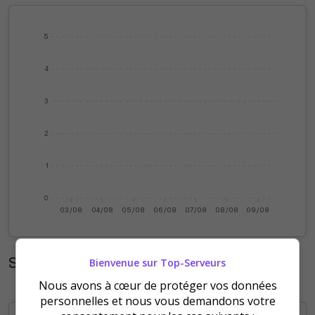
5
4
3
2
1
0
03/08
04/08
05/08
06/08
07/08
08/08
09/08
Statistiques mensuelles
Bienvenue sur Top-Serveurs
Nous avons à cœur de protéger vos données
personnelles et nous vous demandons votre