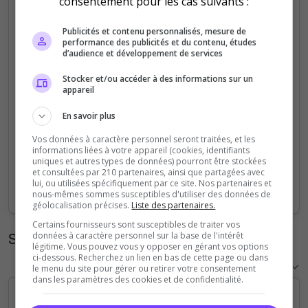
consentement pour les cas suivants :
5
Publicités et contenu personnalisés, mesure de
performance des publicités et du contenu, études
4
d’audience et développement de services
Stocker et/ou accéder à des informations sur un
3
appareil
2
En savoir plus
Vos données à caractère personnel seront traitées, et les
1
informations liées à votre appareil (cookies, identifiants
uniques et autres types de données) pourront être stockées
et consultées par 210 partenaires, ainsi que partagées avec
0
lui, ou utilisées spécifiquement par ce site. Nos partenaires et
Sep
Oct
Nov
Dec
Jan
Feb
Mar
Apr
May
Jun
Jul
Aug
nous-mêmes sommes susceptibles d'utiliser des données de
géolocalisation précises.
Liste des partenaires.
Certains fournisseurs sont susceptibles de traiter vos
Statistiques horaires
données à caractère personnel sur la base de l'intérêt
légitime. Vous pouvez vous y opposer en gérant vos options
ci-dessous. Recherchez un lien en bas de cette page ou dans
le menu du site pour gérer ou retirer votre consentement
dans les paramètres des cookies et de confidentialité.
5