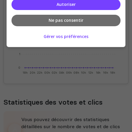
Autoriser
4
Ne pas consentir
3
Gérer vos préférences
2
1
0
18h
20h
22h
00h
02h
04h
06h
08h
10h
12h
14h
16h
18h
Statistiques des votes et clics
Vous pouvez découvrir des statistiques
détaillées sur le nombre de votes et de clics