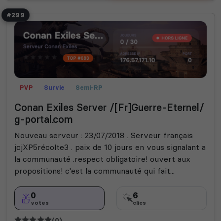
#299
PVP
Survie
Semi-RP
Conan Exiles Server /[Fr]Guerre-Eternel/
g-portal.com
Nouveau serveur : 23/07/2018 . Serveur français
jcjXP5récolte3 . paix de 10 jours en vous signalant a
la communauté .respect obligatoire! ouvert aux
propositions! c'est la communauté qui fait...
0
6
votes
clics
(0)