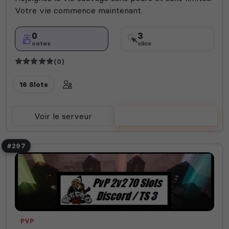
Votre vie commence maintenant.
0
3
votes
clics
(0)
16 Slots
Voir le serveur
Voter
#297
PVP