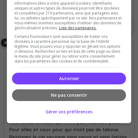
informations liées à votre appareil (cookies, identifiants
20 Slots
uniques et autres types de données) pourront être stockées
et consultées par 210 partenaires, ainsi que partagées avec
lui, ou utilisées spécifiquement par ce site. Nos partenaires et
nous-mêmes sommes susceptibles d'utiliser des données de
Voir le serveur
Voter
géolocalisation précises.
Liste des partenaires.
Certains fournisseurs sont susceptibles de traiter vos
données à caractère personnel sur la base de l'intérêt
#296
légitime. Vous pouvez vous y opposer en gérant vos options
ci-dessous. Recherchez un lien en bas de cette page ou dans
le menu du site pour gérer ou retirer votre consentement
dans les paramètres des cookies et de confidentialité.
Autoriser
Roleplay
Survie
PVP
Ne pas consentir
SERVEUR EN CONSTRUCTION - Les
dépravé(e)s RP
Gérer vos préférences
Pour celles et ceux qui n'ont pas froid aux yeux.
Pour elles et ceux pour qui n'ont pas de tabous.
Rejoignez la vie sauvage sans peurs et sans limites.