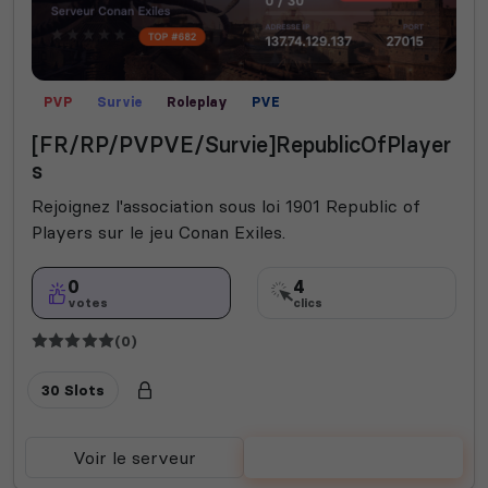
PVP
Survie
Roleplay
PVE
[FR/RP/PVPVE/Survie]RepublicOfPlayer
s
Rejoignez l'association sous loi 1901 Republic of
Players sur le jeu Conan Exiles.
0
4
votes
clics
(0)
30 Slots
Voir le serveur
Voter