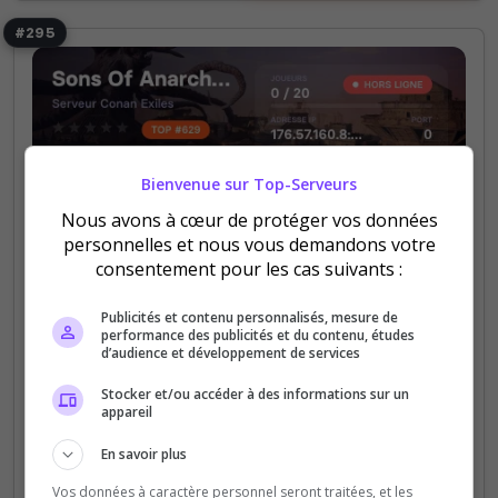
#295
Bienvenue sur Top-Serveurs
PVP
Nous avons à cœur de protéger vos données
Sons Of Anarchist [FR] (Ps4)
personnelles et nous vous demandons votre
consentement pour les cas suivants :
Bonjour je vous présente notre tout nouveau
serveur de Conan Exils Ps4. Serveur Pvp avec des
Publicités et contenu personnalisés, mesure de
Purges et des raids programmé entre 14h et 22h les
performance des publicités et du contenu, études
d’audience et développement de services
Weekend et de 18h et 23h la semaines à très vite
Stocker et/ou accéder à des informations sur un
0
3
appareil
votes
clics
En savoir plus
(0)
Vos données à caractère personnel seront traitées, et les