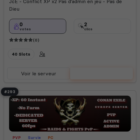
JcE - Conflict XP x2 Pas d'admin en jeu - Pas de
Dieu
0
2
votes
clics
(0)
40 Slots
Voir le serveur
Voter
#293
PVP
Survie
PC