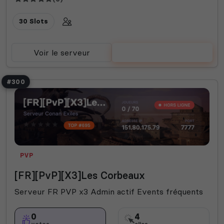
30 Slots
Voir le serveur
Voter
#300
PVP
[FR][PvP][X3]Les Corbeaux
Serveur FR PVP x3 Admin actif Events fréquents
0
4
votes
clics