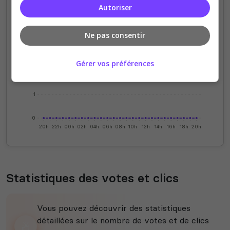
Autoriser
4
Ne pas consentir
3
Gérer vos préférences
2
1
0
20h
22h
00h
02h
04h
06h
08h
10h
12h
14h
16h
18h
20h
Statistiques des votes et clics
Vous pouvez découvrir des statistiques
détaillées sur le nombre de votes et de clics