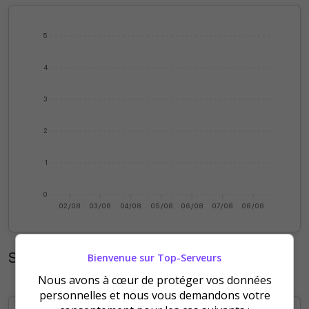
5
4
3
2
1
0
02/08
03/08
04/08
05/08
06/08
07/08
08/08
Statistiques mensuelles
Bienvenue sur Top-Serveurs
Nous avons à cœur de protéger vos données
personnelles et nous vous demandons votre