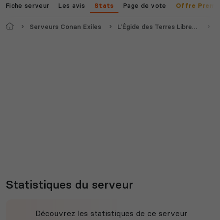
Fiche serveur
Les avis
Page de vote
Stats
Offre Premi
Accueil
Serveurs Conan Exiles
L’Égide des Terres Libres (RP)
S
Statistiques du serveur
Découvrez les statistiques de ce serveur