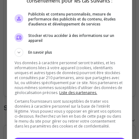
consentement pour les cas suivants :
5
Publicités et contenu personnalisés, mesure de
performance des publicités et du contenu, études
4
d’audience et développement de services
Stocker et/ou accéder à des informations sur un
3
appareil
2
En savoir plus
Vos données à caractère personnel seront traitées, et les
1
informations liées à votre appareil (cookies, identifiants
uniques et autres types de données) pourront être stockées
et consultées par 210 partenaires, ainsi que partagées avec
0
lui, ou utilisées spécifiquement par ce site. Nos partenaires et
Sep
Oct
Nov
Dec
Jan
Feb
Mar
Apr
May
Jun
Jul
Aug
nous-mêmes sommes susceptibles d'utiliser des données de
géolocalisation précises.
Liste des partenaires.
Certains fournisseurs sont susceptibles de traiter vos
Statistiques horaires
données à caractère personnel sur la base de l'intérêt
légitime. Vous pouvez vous y opposer en gérant vos options
ci-dessous. Recherchez un lien en bas de cette page ou dans
le menu du site pour gérer ou retirer votre consentement
dans les paramètres des cookies et de confidentialité.
5