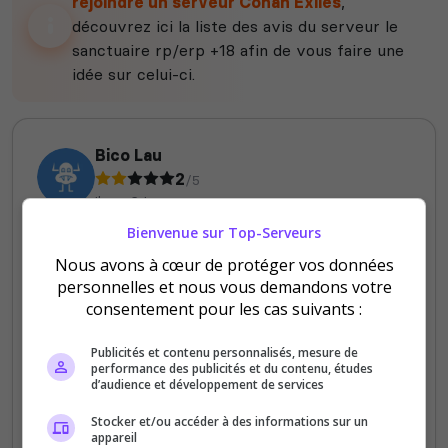
rejoindre un serveur Conan Exiles
,
découvrez ici la liste des avis du serveur le
sanctuaire rp/erp +18 afin de vous faire une
idée sur celui-ci.
Bico Lau
2
/5
il y a 6 jours
Bienvenue sur Top-Serveurs
Qualité
Nous avons à cœur de protéger vos données
Staff du serveur
personnelles et nous vous demandons votre
Ambiance
consentement pour les cas suivants :
Disponibilité
Publicités et contenu personnalisés, mesure de
performance des publicités et du contenu, études
d’audience et développement de services
vraiment les serveurs avec des admin qui
se croient etee dieu sur terre alors qu'ils
Stocker et/ou accéder à des informations sur un
écrivent comme des enfants de cp c'est
appareil