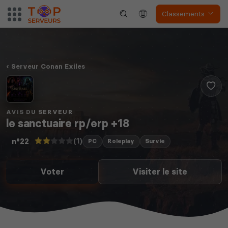
Classements
Dune Awakening
Empyrion
Serveur Conan Exiles
Neverwinter
Squad
Nights
AVIS DU SERVEUR
le sanctuaire rp/erp +18
(1)
n°22
PC
Roleplay
Survie
Voter
Visiter le site
Myth of Empires
Enshrouded