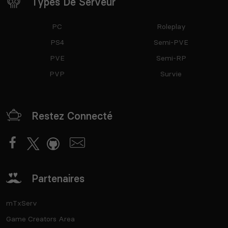
Types De Serveur
PC
Roleplay
PS4
Semi-PVE
PVE
Semi-RP
PVP
Survie
Restez Connecté
Partenaires
mTxServ
Game Creators Area