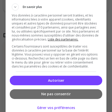
bon
En savoir plus
Vos données à caractère personnel seront traitées, et les
informations liées à votre appareil (cookies, identifiants
uniques et autres types de données) pourront être stockées
et consultées par 210 partenaires, ainsi que partagées avec
lui, ou utilisées spécifiquement par ce site. Nos partenaires et
Donner son avis sur le serveur
nous-mêmes sommes susceptibles d'utiliser des données de
géolocalisation précises.
Liste des partenaires.
Certains fournisseurs sont susceptibles de traiter vos
données à caractère personnel sur la base de l'intérêt
légitime. Vous pouvez vous y opposer en gérant vos options
ci-dessous. Recherchez un lien en bas de cette page ou dans
le menu du site pour gérer ou retirer votre consentement
dans les paramètres des cookies et de confidentialité.
Vous devez être connecté pour ajouter
Autoriser
un avis sur ce serveur !
Se connecter
Ne pas consentir
S'inscrire
Gérer vos préférences