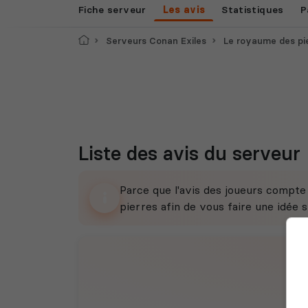
Fiche serveur
Les avis
Statistiques
P
Accueil
Serveurs Conan Exiles
Le royaume des pi
Liste des avis du serveur
Parce que l'avis des joueurs compt
pierres afin de vous faire une idée su