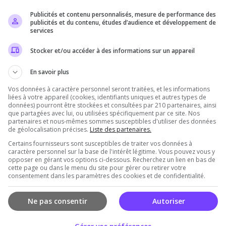
Publicités et contenu personnalisés, mesure de performance des
Il n'y a pas encore d'avis sur ce serveur.
publicités et du contenu, études d’audience et développement de
services
Qualité
Staff du serveur
Ambiance
Disponibil
Stocker et/ou accéder à des informations sur un appareil
En savoir plus
Vos données à caractère personnel seront traitées, et les informations
rveur
liées à votre appareil (cookies, identifiants uniques et autres types de
données) pourront être stockées et consultées par 210 partenaires, ainsi
que partagées avec lui, ou utilisées spécifiquement par ce site. Nos
partenaires et nous-mêmes sommes susceptibles d'utiliser des données
de géolocalisation précises.
Liste des partenaires.
Certains fournisseurs sont susceptibles de traiter vos données à
caractère personnel sur la base de l'intérêt légitime. Vous pouvez vous y
opposer en gérant vos options ci-dessous. Recherchez un lien en bas de
cette page ou dans le menu du site pour gérer ou retirer votre
consentement dans les paramètres des cookies et de confidentialité.
Vous devez être connecté pour ajouter un avis
sur ce serveur !
Ne pas consentir
Autoriser
Se connecter
S'inscrire