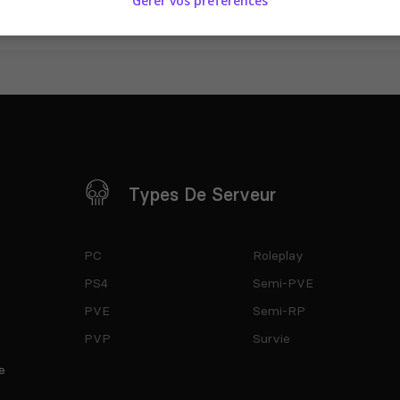
Gérer vos préférences
Types De Serveur
PC
Roleplay
PS4
Semi-PVE
PVE
Semi-RP
PVP
Survie
e