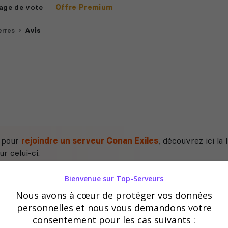
age de vote
Offre Premium
erres
Avis
e pour
rejoindre un serveur Conan Exiles
, découvrez ici la
r celui-ci.
Bienvenue sur Top-Serveurs
Nous avons à cœur de protéger vos données
personnelles et nous vous demandons votre
consentement pour les cas suivants :