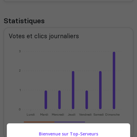
Statistiques
Votes et clics journaliers
3
2
1
0
Lundi
Mardi
Mercredi
Jeudi
Vendredi
Samedi
Dimanche
Votes
Clics
Bienvenue sur Top-Serveurs