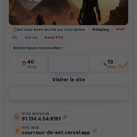
Serveur avec accès sur inscription
Roleplay
PVP
PC
Survie
Semi-PVE
Statistiques mensuelles
40
0
13
Slots
votes
clics
Visiter le site
Voter
IP DU SERVEUR
91.134.4.54:8161
SITE WEB
courroux-de-set.vercel.app