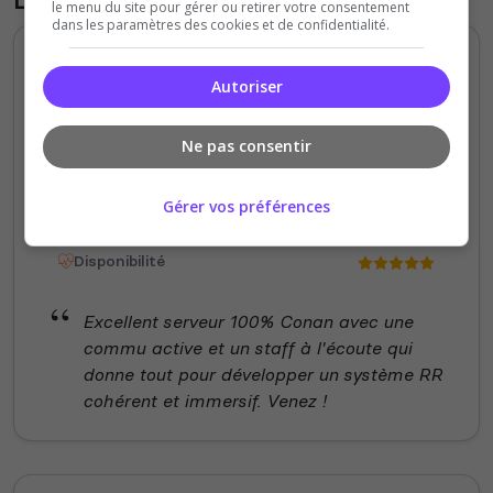
le menu du site pour gérer ou retirer votre consentement
dans les paramètres des cookies et de confidentialité.
SuperT
Autoriser
5
/5
il y a 11 mois
Ne pas consentir
Qualité
Staff du serveur
Gérer vos préférences
Ambiance
Disponibilité
Excellent serveur 100% Conan avec une
commu active et un staff à l'écoute qui
donne tout pour développer un système RR
cohérent et immersif. Venez !