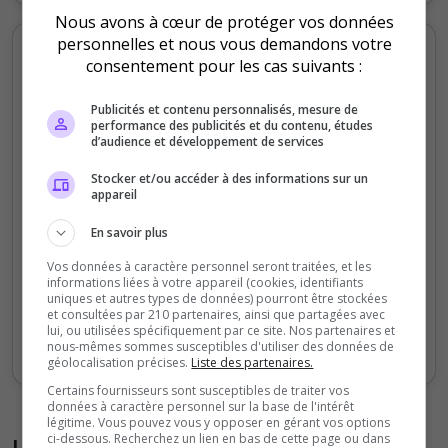
Nous avons à cœur de protéger vos données
personnelles et nous vous demandons votre
Votes et clics mensuels
consentement pour les cas suivants :
400
Publicités et contenu personnalisés, mesure de
performance des publicités et du contenu, études
d’audience et développement de services
300
Stocker et/ou accéder à des informations sur un
appareil
200
En savoir plus
100
Vos données à caractère personnel seront traitées, et les
informations liées à votre appareil (cookies, identifiants
0
uniques et autres types de données) pourront être stockées
Sept
Oct
Nov
Déc
Jan
Fév
Mars
Avr
Mai
Juil
et consultées par 210 partenaires, ainsi que partagées avec
lui, ou utilisées spécifiquement par ce site. Nos partenaires et
Votes
Clics
nous-mêmes sommes susceptibles d'utiliser des données de
géolocalisation précises.
Liste des partenaires.
Certains fournisseurs sont susceptibles de traiter vos
données à caractère personnel sur la base de l'intérêt
légitime. Vous pouvez vous y opposer en gérant vos options
ci-dessous. Recherchez un lien en bas de cette page ou dans
Liste des avis du serveur