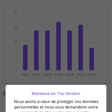
20
15
10
5
0
31/07
01/08
02/08
03/08
04/08
05/08
06/08
Statistiques mensuelles
Bienvenue sur Top-Serveurs
Nous avons à cœur de protéger vos données
personnelles et nous vous demandons votre