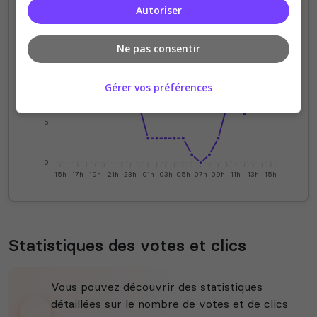
Autoriser
15
Ne pas consentir
10
Gérer vos préférences
5
0
15h
17h
19h
21h
23h
01h
03h
05h
07h
09h
11h
13h
15h
Statistiques des votes et clics
Vous pouvez découvrir des statistiques
détaillées sur le nombre de votes et de clics