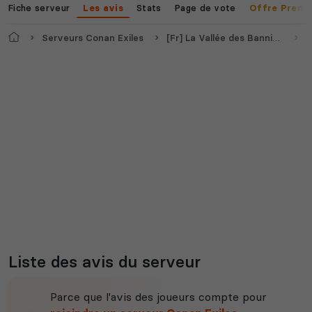
Fiche serveur
Stats
Page de vote
Les avis
Offre Premi
Myth of Empires
Enshrouded
Accueil
Serveurs Conan Exiles
[Fr] La Vallée des Bannis PvE [Mods]
A
Voir tous les
jeux disponibles
Liste des avis du serveur
Parce que l'avis des joueurs compte pour