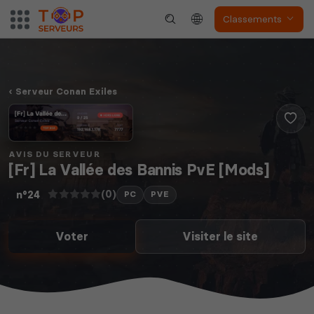
The Front
Atlas
Classements
Serveur Conan Exiles
Dune Awakening
Empyrion
AVIS DU SERVEUR
[Fr] La Vallée des Bannis PvE [Mods]
(0)
n°24
PC
PVE
Neverwinter
Voter
Visiter le site
Squad
Nights