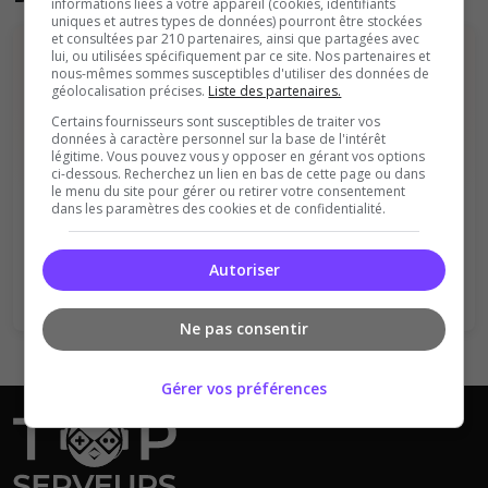
informations liées à votre appareil (cookies, identifiants
uniques et autres types de données) pourront être stockées
et consultées par 210 partenaires, ainsi que partagées avec
lui, ou utilisées spécifiquement par ce site. Nos partenaires et
nous-mêmes sommes susceptibles d'utiliser des données de
géolocalisation précises.
Liste des partenaires.
Certains fournisseurs sont susceptibles de traiter vos
données à caractère personnel sur la base de l'intérêt
légitime. Vous pouvez vous y opposer en gérant vos options
Vous devez être connecté pour ajouter
ci-dessous. Recherchez un lien en bas de cette page ou dans
le menu du site pour gérer ou retirer votre consentement
un avis sur ce serveur !
dans les paramètres des cookies et de confidentialité.
Se connecter
S'inscrire
Autoriser
Ne pas consentir
Gérer vos préférences