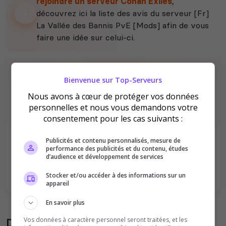
rejoindre un serveur Conan Exiles
,
découvrez ici la liste des avis du serveur [Fr]
La Vallée des Bannis PvE [Mods] afin de vous
faire une idée sur celui-ci.
Bienvenue sur Top-Serveurs
Nous avons à cœur de protéger vos données
personnelles et nous vous demandons votre
consentement pour les cas suivants :
Il n'y a pas encore d'avis sur ce serveur.
Publicités et contenu personnalisés, mesure de
Qualité
Staff du serveur
performance des publicités et du contenu, études
d’audience et développement de services
Ambiance
Disponibilité
Stocker et/ou accéder à des informations sur un
appareil
En savoir plus
Donner son avis sur le serveur
Vos données à caractère personnel seront traitées, et les