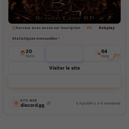
Serveur avec accès sur inscription
PC
Roleplay
Statistiques mensuelles
20
40
64
Slots
votes
clics
Visiter le site
Voter
SITE WEB
Ajouté
il y a 4 semaines
discord.gg