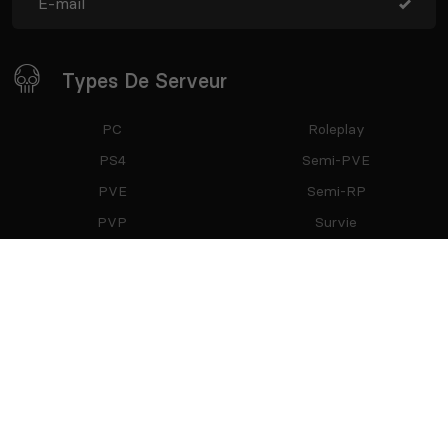
Types De Serveur
PC
Roleplay
PS4
Semi-PVE
PVE
Semi-RP
PVP
Survie
Restez Connecté
Partenaires