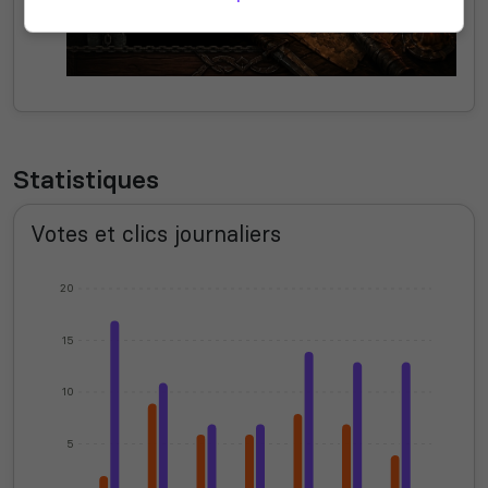
Statistiques
Votes et clics journaliers
20
15
10
5