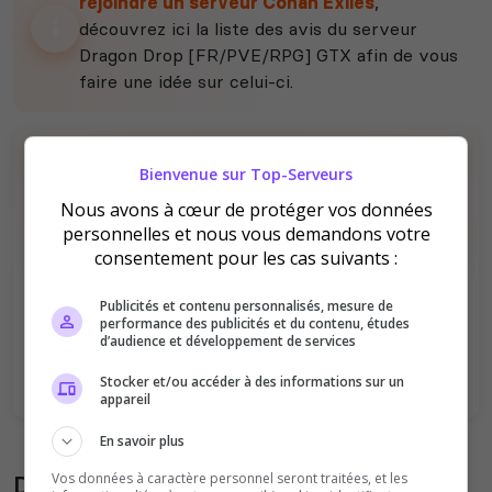
rejoindre un serveur Conan Exiles
,
découvrez ici la liste des avis du serveur
Dragon Drop [FR/PVE/RPG] GTX afin de vous
faire une idée sur celui-ci.
Bienvenue sur Top-Serveurs
Nous avons à cœur de protéger vos données
personnelles et nous vous demandons votre
consentement pour les cas suivants :
Il n'y a pas encore d'avis sur ce serveur.
Publicités et contenu personnalisés, mesure de
Qualité
Staff du serveur
performance des publicités et du contenu, études
d’audience et développement de services
Ambiance
Disponibilité
Stocker et/ou accéder à des informations sur un
appareil
En savoir plus
Donner son avis sur le serveur
Vos données à caractère personnel seront traitées, et les