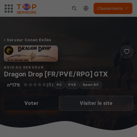
The Front
Atlas
Classements
Serveur Conan Exiles
Dune Awakening
Empyrion
AVIS DU SERVEUR
Dragon Drop [FR/PVE/RPG] GTX
(0)
n°179
PC
PVE
Semi-RP
Neverwinter
Voter
Visiter le site
Squad
Nights