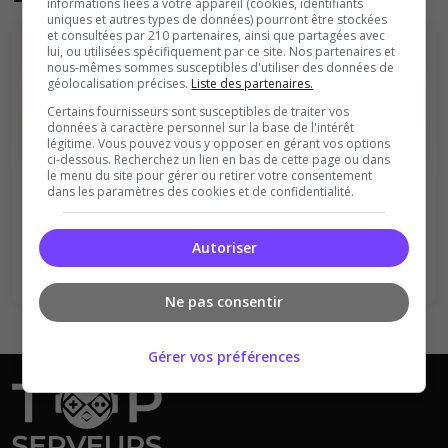
informations liées à votre appareil (cookies, identifiants
uniques et autres types de données) pourront être stockées
et consultées par 210 partenaires, ainsi que partagées avec
lui, ou utilisées spécifiquement par ce site. Nos partenaires et
nous-mêmes sommes susceptibles d'utiliser des données de
géolocalisation précises.
Liste des partenaires.
Certains fournisseurs sont susceptibles de traiter vos
données à caractère personnel sur la base de l'intérêt
légitime. Vous pouvez vous y opposer en gérant vos options
Vous devez être connecté pour ajouter
ci-dessous. Recherchez un lien en bas de cette page ou dans
le menu du site pour gérer ou retirer votre consentement
un avis sur ce serveur !
dans les paramètres des cookies et de confidentialité.
Se connecter
S'inscrire
Autoriser
Ne pas consentir
Gérer vos préférences