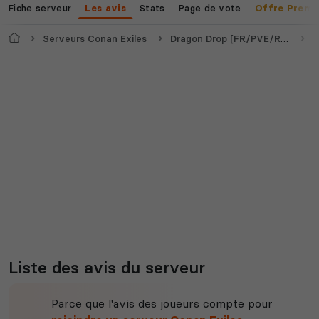
Fiche serveur
Stats
Page de vote
Les avis
Offre Premi
Myth of Empires
Enshrouded
Accueil
Serveurs Conan Exiles
Dragon Drop [FR/PVE/RPG] GTX
A
Voir tous les
jeux disponibles
Liste des avis du serveur
Parce que l'avis des joueurs compte pour