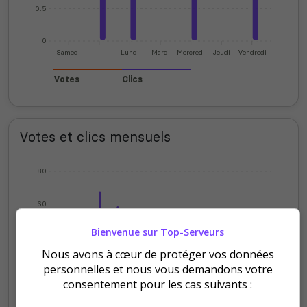
0.5
0
Samedi
Lundi
Mardi
Mercredi
Jeudi
Vendredi
Votes
Clics
Votes et clics mensuels
80
60
Bienvenue sur Top-Serveurs
40
Nous avons à cœur de protéger vos données
personnelles et nous vous demandons votre
20
consentement pour les cas suivants :
0