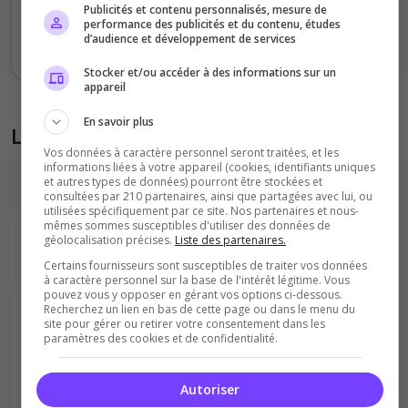
Sept
Oct
Nov
Déc
Jan
Fév
Mars
Avr
Mai
Juil
Publicités et contenu personnalisés, mesure de
performance des publicités et du contenu, études
d’audience et développement de services
Votes
Clics
Stocker et/ou accéder à des informations sur un
appareil
En savoir plus
Liste des avis du serveur
Vos données à caractère personnel seront traitées, et les
informations liées à votre appareil (cookies, identifiants uniques
et autres types de données) pourront être stockées et
consultées par 210 partenaires, ainsi que partagées avec lui, ou
utilisées spécifiquement par ce site. Nos partenaires et nous-
mêmes sommes susceptibles d'utiliser des données de
géolocalisation précises.
Liste des partenaires.
Certains fournisseurs sont susceptibles de traiter vos données
Il n'y a pas encore d'avis sur ce serveur.
à caractère personnel sur la base de l'intérêt légitime. Vous
pouvez vous y opposer en gérant vos options ci-dessous.
Qualité
Staff du serveur
Recherchez un lien en bas de cette page ou dans le menu du
site pour gérer ou retirer votre consentement dans les
Ambiance
Disponibilité
paramètres des cookies et de confidentialité.
Donner le premier avis
Autoriser