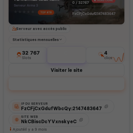
Serveur avec accès public
Statistiques mensuelles
32 767
0
4
Slots
votes
clics
Visiter le site
Voter
IP DU SERVEUR
FzCFjCxGdufWbcQy:2147483647
SITE WEB
NkCBiscDcYVxnskyeC
Ajouté
il y a 9 mois