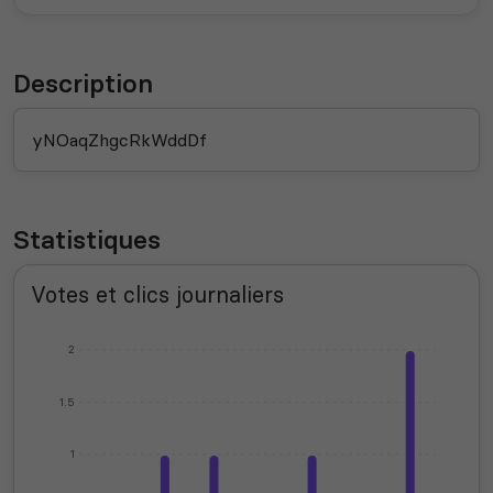
Description
yNOaqZhgcRkWddDf
Statistiques
Votes et clics journaliers
2
1.5
1