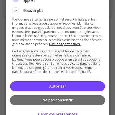
appareil
"Benoît Saint-Denis" ? Ce serveur MILSIM
est fait pour vous !
En savoir plus
Vos données à caractère personnel seront traitées, et les
informations liées à votre appareil (cookies, identifiants
uniques et autres types de données) pourront être stockées
et consultées par 210 partenaires, ainsi que partagées avec
lui, ou utilisées spécifiquement par ce site. Nos partenaires et
nous-mêmes sommes susceptibles d'utiliser des données de
géolocalisation précises.
Liste des partenaires.
Certains fournisseurs sont susceptibles de traiter vos
données à caractère personnel sur la base de l'intérêt
légitime. Vous pouvez vous y opposer en gérant vos options
ci-dessous. Recherchez un lien en bas de cette page ou dans
le menu du site pour gérer ou retirer votre consentement
dans les paramètres des cookies et de confidentialité.
Autoriser
Ne pas consentir
Gérer vos préférences