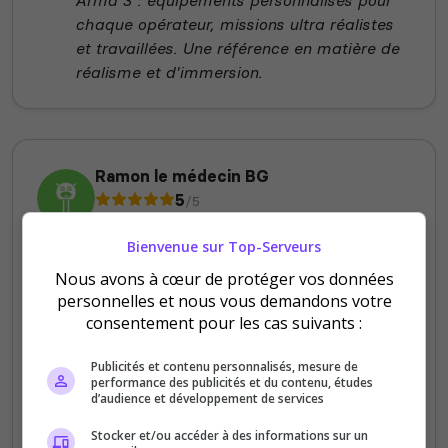
chaque opérateur, missions ultra réalistes
et travaillées. Une référence en matière de
réalisme et d'immersion.
Ramon le médecin BG
5
/5
il y a 1 an
Bienvenue sur Top-Serveurs
Qualité
Nous avons à cœur de protéger vos données
personnelles et nous vous demandons votre
Staff du serveur
consentement pour les cas suivants :
Ambiance
Disponibilité
Publicités et contenu personnalisés, mesure de
performance des publicités et du contenu, études
d’audience et développement de services
Vous rêvez d’être commando, mais votre
condition physique est plus "Multipla" que
Stocker et/ou accéder à des informations sur un