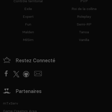
Contrôle territorial
PVP
Exile
Roi de la colline
Expert
Roleplay
Fun
Semi-RP
Malden
Tanoa
MilSim
Vanilla
Restez Connecté
Partenaires
mTxServ
Game Creators Area