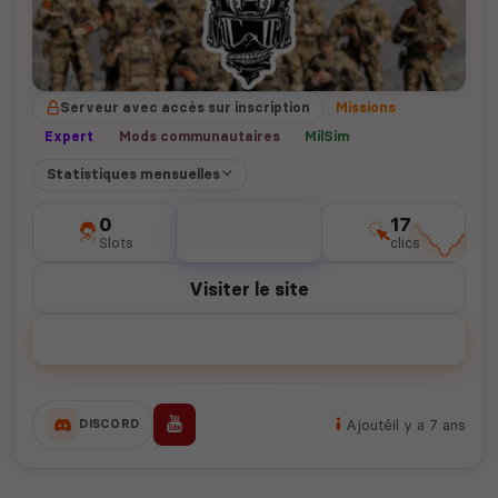
Serveur avec accès sur inscription
Missions
Expert
Mods communautaires
MilSim
Statistiques mensuelles
0
1
17
Slots
votes
clics
Visiter le site
Voter
Ajouté
il y a 7 ans
DISCORD