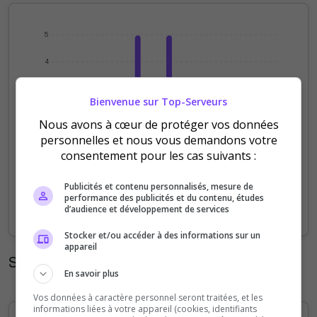
5
4
3
Bienvenue sur Top-Serveurs
2
Nous avons à cœur de protéger vos données
personnelles et nous vous demandons votre
1
consentement pour les cas suivants :
0
01/08
02/08
03/08
04/08
05/08
06/08
07/08
Publicités et contenu personnalisés, mesure de
performance des publicités et du contenu, études
d’audience et développement de services
Votes
Clics
Stocker et/ou accéder à des informations sur un
appareil
Statistiques mensuelles
En savoir plus
Vos données à caractère personnel seront traitées, et les
informations liées à votre appareil (cookies, identifiants