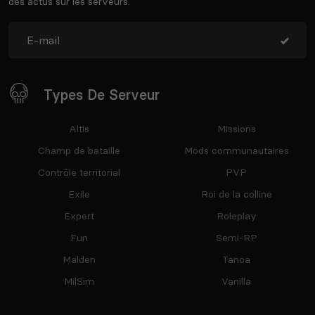
des actus sur les serveurs.
Types De Serveur
Altis
Missions
Champ de bataille
Mods communautaires
Contrôle territorial
PVP
Exile
Roi de la colline
Expert
Roleplay
Fun
Semi-RP
Malden
Tanoa
MilSim
Vanilla