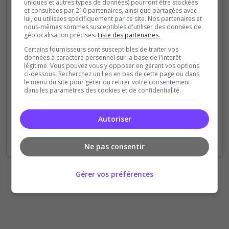
uniques et autres types de données) pourront être stockées
et consultées par 210 partenaires, ainsi que partagées avec
400
lui, ou utilisées spécifiquement par ce site. Nos partenaires et
nous-mêmes sommes susceptibles d'utiliser des données de
géolocalisation précises.
Liste des partenaires.
300
Certains fournisseurs sont susceptibles de traiter vos
données à caractère personnel sur la base de l'intérêt
200
légitime. Vous pouvez vous y opposer en gérant vos options
ci-dessous. Recherchez un lien en bas de cette page ou dans
le menu du site pour gérer ou retirer votre consentement
100
dans les paramètres des cookies et de confidentialité.
0
Autoriser
Sep
Oct
Nov
Dec
Jan
Feb
Mar
Apr
May
Jun
Jul
Aug
Votes
Clics
Ne pas consentir
Gérer vos préférences