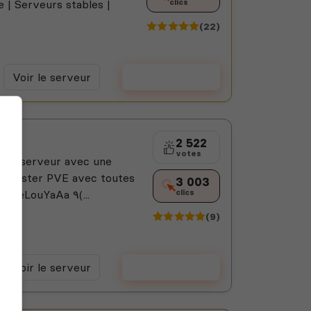
e | Serveurs stables |
clics
(22)
Voir le serveur
Voter
2 522
votes
 un serveur avec une
! Cluster PVE avec toutes
3 003
les cartes officiels à leurs sorties WaZaAaLeLouYaAa ٩(...
clics
(9)
Voir le serveur
Voter