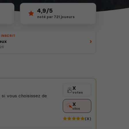
4,9/5
noté par 721 joueurs
 INSCRIT
›
eux
026
X
votes
 si vous choisissez de
X
clics
(X)