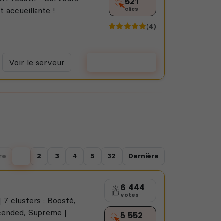
521
 accueillante !
clics
(4)
Voir le serveur
Voter
re
1
2
3
4
5
32
Dernière
6 444
votes
7 clusters : Boosté,
cended, Supreme |
5 552