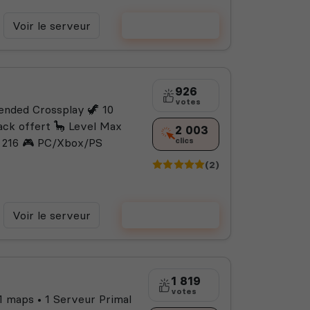
Voir le serveur
Voter
926
votes
nded Crossplay 🦖 10
ack offert 🦕 Level Max
2 003
k 216 🎮 PC/Xbox/PS
clics
(2)
Voir le serveur
Voter
1 819
votes
1 maps • 1 Serveur Primal