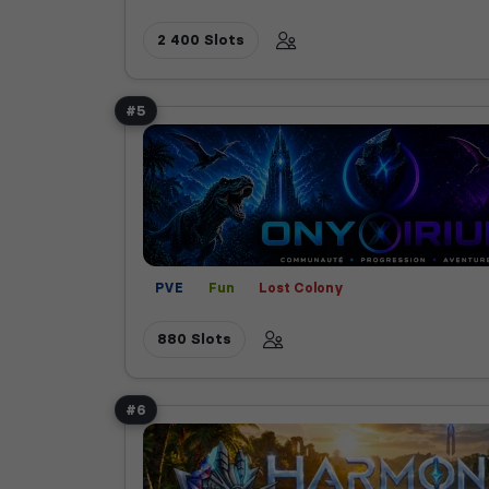
2 400 Slots
#5
PVE
Fun
Lost Colony
880 Slots
#6