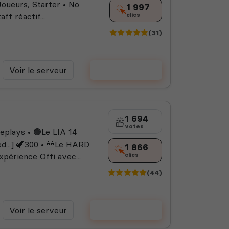
oueurs, Starter • No
1 997
f réactif...
clics
(31)
Voir le serveur
Voter
1 694
votes
plays • 🟢Le LIA 14
...] 🦖300 • 💀Le HARD
1 866
érience Offi avec...
clics
(44)
Voir le serveur
Voter