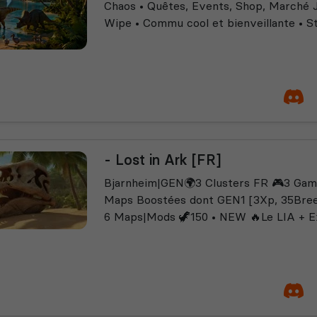
Chaos • Quêtes, Events, Shop, Marché J
Wipe • Commu cool et bienveillante • Staf
- Lost in Ark [FR]
Bjarnheim|GEN🌍3 Clusters FR 🎮3 Game
Maps Boostées dont GEN1 [3Xp, 35Breed
6 Maps|Mods 🦖150 • NEW 🔥Le LIA + Exp