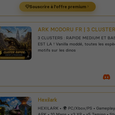
Souscrire à l'offre premium
ARK MODORU FR | 3 CLUSTE
3 CLUSTERS : RAPIDE MEDIUM ET BASI
EST LA ! Vanilla moddé, toutes les esp
motifs sur les dinos
Hexilark
HEXILARK • 🌍 PC/Xbox/PS • Gameplay 
ARK • 10 Maps • x3 XP • x5 Taming • Sta