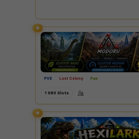
PVE
Lost Colony
Fun
1 680 Slots