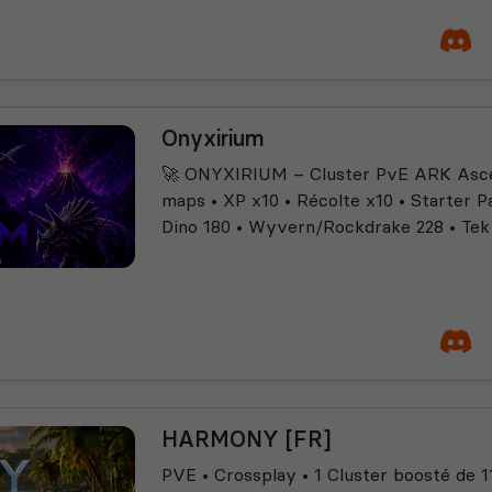
Onyxirium
🚀 ONYXIRIUM – Cluster PvE ARK Asce
maps • XP x10 • Récolte x10 • Starter P
Dino 180 • Wyvern/Rockdrake 228 • Te
HARMONY [FR]
PVE • Crossplay • 1 Cluster boosté de 1