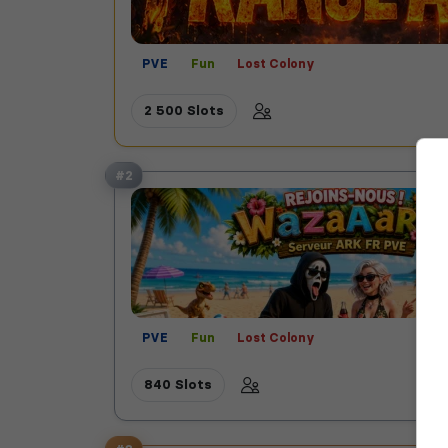
PVE
Fun
Lost Colony
2 500 Slots
#2
PVE
Fun
Lost Colony
840 Slots