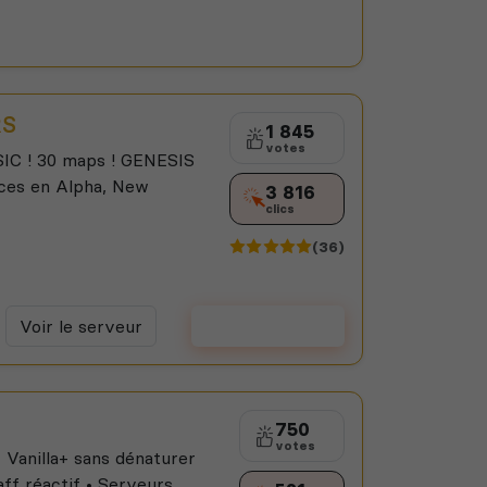
RS
1 845
votes
C ! 30 maps ! GENESIS
èces en Alpha, New
3 816
clics
(36)
Voir le serveur
Voter
750
votes
Vanilla+ sans dénaturer
ff réactif • Serveurs