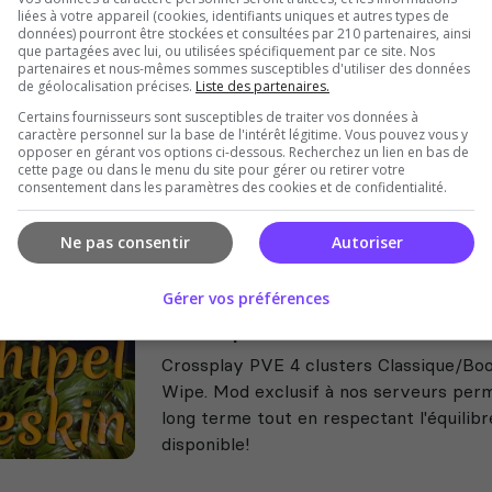
liées à votre appareil (cookies, identifiants uniques et autres types de
ARK MODORU FR | 3 CLUSTE
données) pourront être stockées et consultées par 210 partenaires, ainsi
que partagées avec lui, ou utilisées spécifiquement par ce site. Nos
3 CLUSTERS : RAPIDE MEDIUM ET BASI
partenaires et nous-mêmes sommes susceptibles d'utiliser des données
de géolocalisation précises.
Liste des partenaires.
EST LA ! Vanilla moddé, toutes les esp
motifs sur les dinos
Certains fournisseurs sont susceptibles de traiter vos données à
caractère personnel sur la base de l'intérêt légitime. Vous pouvez vous y
opposer en gérant vos options ci-dessous. Recherchez un lien en bas de
cette page ou dans le menu du site pour gérer ou retirer votre
consentement dans les paramètres des cookies et de confidentialité.
Ne pas consentir
Autoriser
Gérer vos préférences
L'Archipel d'Aeskin
Crossplay PVE 4 clusters Classique/Bo
Wipe. Mod exclusif à nos serveurs perm
long terme tout en respectant l'équilibr
disponible!