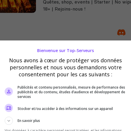
Quêtes, shop, events | Starter | No wip
18+ | Rejoins-nous !
Bienvenue sur Top-Serveurs
WaZaAarK
Nous avons à cœur de protéger vos données
personnelles et nous vous demandons votre
WaZaAaAaAa ( ͡♥ o ͡♥)✌ Vous cherchez
consentement pour les cas suivants :
communauté de folie Ne cherchez plus 
Publicités et contenu personnalisés, mesure de performance des
publicités et du contenu, études d’audience et développement de
services
Stocker et/ou accéder à des informations sur un appareil
En savoir plus
Vos données à caractère personnel seront traitées, et les informations