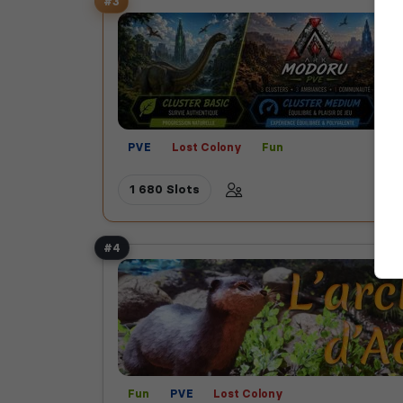
#3
PVE
Lost Colony
Fun
1 680 Slots
#4
Fun
PVE
Lost Colony