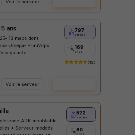
Voir le serveur
Voter
 5 ans
797
votes
25• 13 maps dont
ons• Omega• Prim'Alps
169
 Decays auto
clics
(12)
Voir le serveur
Voter
lla
572
votes
périence ARK inoubliable
ielles + Serveur moddés
60
auté accueillante et...
clics