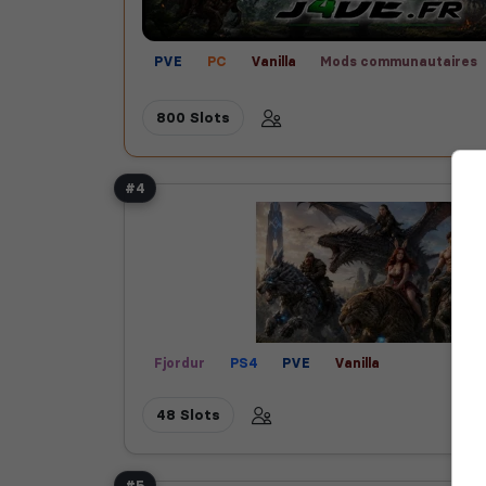
PVE
PC
Vanilla
Mods communautaires
Scorched Earth
Valguero
Fjordur
Fun
800 Slots
#4
Fjordur
PS4
PVE
Vanilla
48 Slots
#5