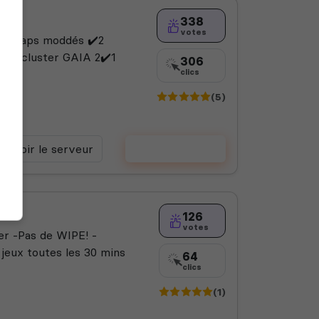
338
votes
 8 maps moddés ✔️2
✔️1 cluster GAIA 2✔️1
306
clics
(5)
Voir le serveur
Voter
126
votes
er -Pas de WIPE! -
jeux toutes les 30 mins
64
clics
(1)