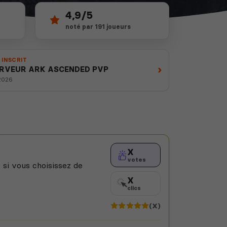
4,9/5
noté par 191 joueurs
 INSCRIT
›
ERVEUR ARK ASCENDED PVP
 2026
X
votes
 si vous choisissez de
X
clics
(X)