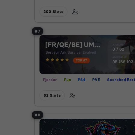
Scorched Earth
Fjordur
Fun
200 Slots
#7
Fjordur
Fun
PS4
PVE
Scorched Ear
Valguero
62 Slots
#8