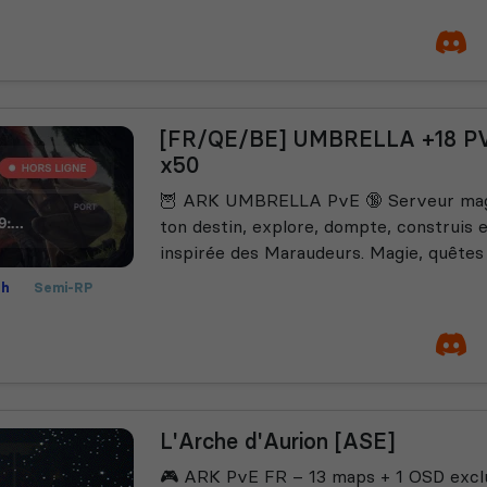
[FR/QE/BE] UMBRELLA +18 PVE
x50
🦉 ARK UMBRELLA PvE 🔞 Serveur magiqu
ton destin, explore, dompte, construis 
inspirée des Maraudeurs. Magie, quêtes 
th
Semi-RP
L'Arche d'Aurion [ASE]
🎮 ARK PvE FR – 13 maps + 1 OSD exclu