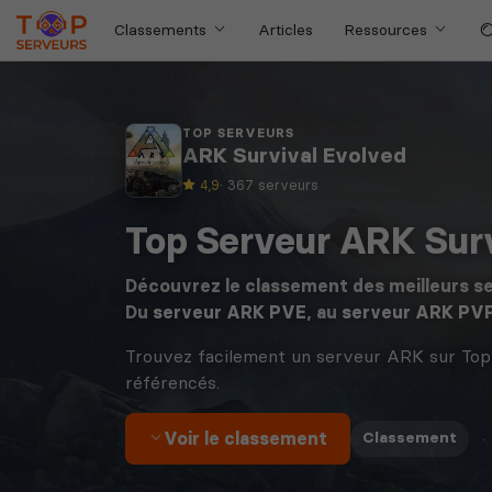
Classements
Articles
Ressources
TOP SERVEURS
ARK Survival Evolved
4,9
· 367 serveurs
Top Serveur ARK Surv
Découvrez le classement des meilleurs s
Du
serveur ARK PVE
, au
serveur ARK PV
Trouvez facilement un serveur ARK sur Top
référencés.
Voir le classement
·
Classement