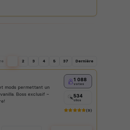
re
1
2
3
4
5
37
Dernière
1 088
votes
 et mods permettant un
vanilla. Boss exclusif ~
534
re!
clics
(9)