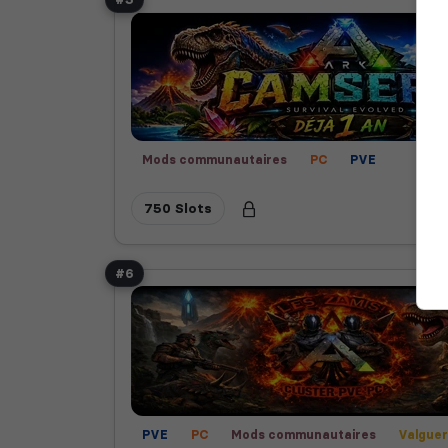
Mods communautaires
PC
PVE
750 Slots
#6
PVE
PC
Mods communautaires
Valgue