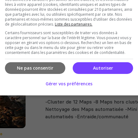
liées à votre appareil (cookies, identifiants uniques et autres types de
CAMSERV
données) pourront être stockées et consultées par 210 partenaires, ainsi
que partagées avec lui, ou utilisées spécifiquement par ce site. Nos
PC STEAM NO WIPE ✔️Cluster vanilla de
partenaires et nous-mêmes sommes susceptibles d'utiliser des données
serveurs exclusif ✔️1 serveur CAVEMAN 
de géolocalisation précises.
Liste des partenaires.
serveur OMEGA✔️1 serveur PRIMAL
Certains fournisseurs sont susceptibles de traiter vos données à
caractère personnel sur la base de l'intérêt légitime. Vous pouvez vous y
opposer en gérant vos options ci-dessous. Recherchez un lien en bas de
cette page ou dans le menu du site pour gérer ou retirer votre
consentement dans les paramètres des cookies et de confidentialité.
Ne pas consentir
Autoriser
Gérer vos préférences
les ZAMI's
-Cluster de 12 Maps -8 Maps hors clust
Nettoyage des Maps automatisée -Mini 
automatisés -Entraide/communauté
ro