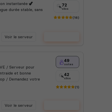
ion instantanée 🦖
72
ngue durée stable, sans
clics
(16)
Voir le serveur
Voter
49
votes
VE / Serveur pour
ntraide et bonne
42
hop / Demandez votre
clics
(1)
Voir le serveur
Voter