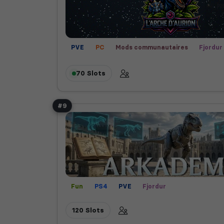
PVE
PC
Mods communautaires
Fjordur
Scorched Earth
Valguero
Fun
70 Slots
#9
Fun
PS4
PVE
Fjordur
120 Slots