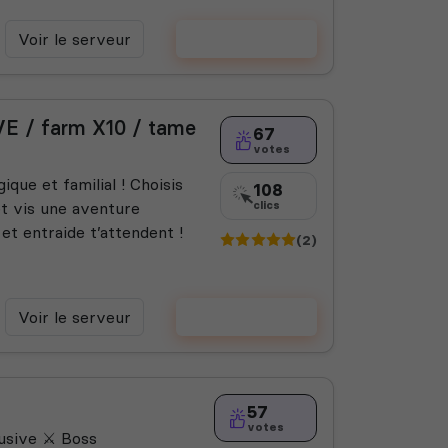
Voir le serveur
Voter
 / farm X10 / tame
67
votes
e et familial ! Choisis
108
et vis une aventure
clics
et entraide t’attendent !
(2)
Voir le serveur
Voter
57
votes
sive ⚔️ Boss