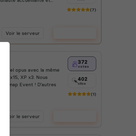
(7)
Voir le serveur
Voter
372
votes
 nouvel opus avec la même
ming x15, XP x3. Nous
402
une map Event ! D'autres
clics
(1)
Voir le serveur
Voter