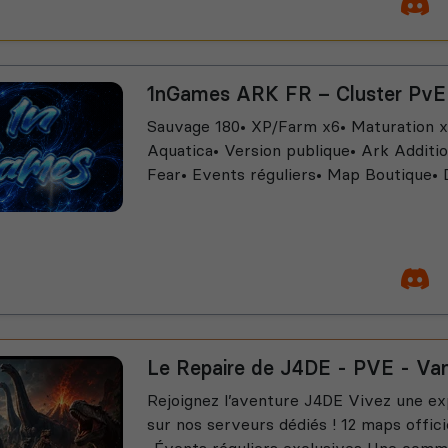
1nGames ARK FR – Cluster PvE
Sauvage 180• XP/Farm x6• Maturation x
Aquatica• Version publique• Ark Additi
Fear• Events réguliers• Map Boutique•
Le Repaire de J4DE - PVE - Vani
Rejoignez l’aventure J4DE Vivez une ex
sur nos serveurs dédiés ! 12 maps offic
-Évents réguliers exclusives Une commun