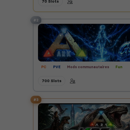
70 Slots
#2
PC
PVE
Mods communautaires
Fun
700 Slots
#3