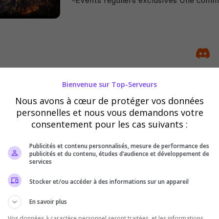
Semi-RP
Bienvenue sur Top-Serveurs
Arya Stark 2.0
Nous avons à cœur de protéger vos données
personnelles et nous vous demandons votre
Le serveur Arya Stark revient pour un
consentement pour les cas suivants :
mentalité qua ses début😉! Farm x3, ta
avons les 4 maps les plus demander et 
Publicités et contenu personnalisés, mesure de performance des
maps...
publicités et du contenu, études d’audience et développement de
services
Stocker et/ou accéder à des informations sur un appareil
En savoir plus
Vos données à caractère personnel seront traitées, et les informations