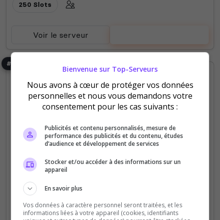
250 Slots
Voir le serveur
Voter
#5
Bienvenue sur Top-Serveurs
Nous avons à cœur de protéger vos données
personnelles et nous vous demandons votre
consentement pour les cas suivants :
Publicités et contenu personnalisés, mesure de
performance des publicités et du contenu, études
Fjordur
Fun
PC
PVP
Scorched Earth
d’audience et développement de services
Valguero
Vanilla
XBOX
FatalArk PVP / 4 Man / x10 / NoWipe
Stocker et/ou accéder à des informations sur un
appareil
https://discord.com/invite/P9ZJcp3NF7 🔶
FATALARK NO WIPE - ASE XBOX / PC GAME
En savoir plus
PASSE ⚔️ 🔹CLUSTER FR / EN ✅ 🔹EVENT 🎉
Vos données à caractère personnel seront traitées, et les
🔹MODDED CAVE 🏔️ 🔹10 DAYS IMMU FOR NEW
informations liées à votre appareil (cookies, identifiants