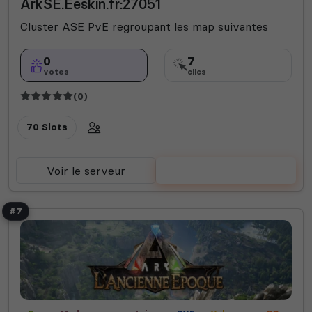
ArkSE.Eeskin.fr:27051
Cluster ASE PvE regroupant les map suivantes
0
7
votes
clics
(0)
70 Slots
Voir le serveur
Voter
#7