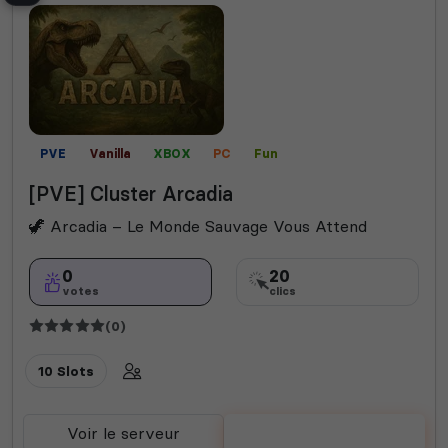
PVE
Vanilla
XBOX
PC
Fun
[PVE] Cluster Arcadia
🦖 Arcadia – Le Monde Sauvage Vous Attend
0
20
votes
clics
(0)
10 Slots
Voir le serveur
Voter