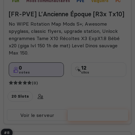
Fun
Mods communautaires
PVE
Valguero
PC
Vanilla
[FR-PVE] L’Ancienne Époque [R3x Tx10]
No WIPE Rotation Map Mods S+; Awesome
spyglass, classic flyers, upgrade station, Unlock
engrammes Tame X10 Récoltes X3 ExpX1.8 Bébé
x20 (giga lvl 150 1h de mat) Level Dinos sauvage
Max 150.
0
12
votes
clics
(0)
20 Slots
Voir le serveur
Voter
#8