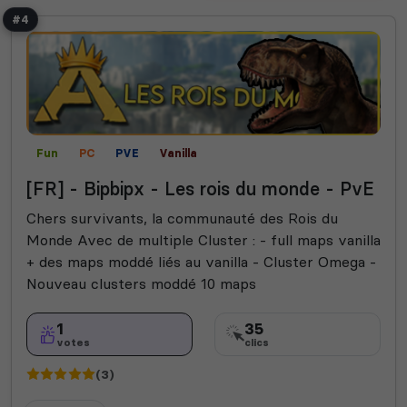
#4
Fun
PC
PVE
Vanilla
[FR] - Bipbipx - Les rois du monde - PvE
Chers survivants, la communauté des Rois du
Monde Avec de multiple Cluster : - full maps vanilla
+ des maps moddé liés au vanilla - Cluster Omega -
Nouveau clusters moddé 10 maps
1
35
votes
clics
(3)