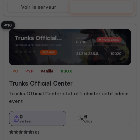
Voir le serveur
Voter
#10
PC
PVP
Vanilla
XBOX
Trunks Official Center
Trunks Official Center stat offi cluster actif admin
event
0
6
votes
clics
(0)