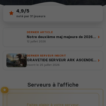
4,9/5
37
depuis 2012
noté par 31 joueurs
serveurs actifs
14 ans d'expertise
DERNIER ARTICLE
›
Notre deuxième maj majeure de 2026
est en ligne
12 juillet 2026
DERNIER SERVEUR INSCRIT
›
GRAVETIDE SERVEUR ARK ASCENDED
PVP
inscrit le 25 juillet 2026
Serveurs à l'affiche
Faites plaisir à votre serveur,