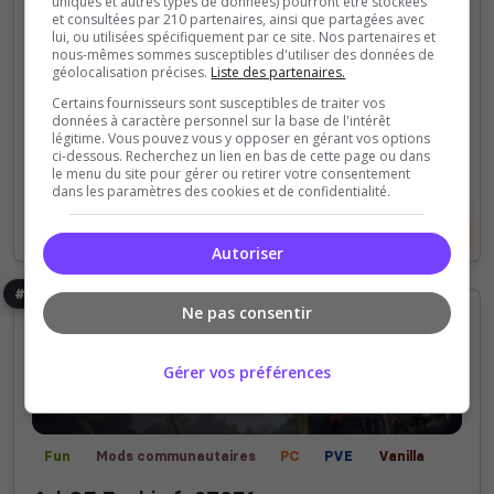
PLAYER...
uniques et autres types de données) pourront être stockées
et consultées par 210 partenaires, ainsi que partagées avec
lui, ou utilisées spécifiquement par ce site. Nos partenaires et
nous-mêmes sommes susceptibles d'utiliser des données de
0
11
géolocalisation précises.
Liste des partenaires.
votes
clics
Certains fournisseurs sont susceptibles de traiter vos
(1)
données à caractère personnel sur la base de l'intérêt
légitime. Vous pouvez vous y opposer en gérant vos options
ci-dessous. Recherchez un lien en bas de cette page ou dans
0 Slots
le menu du site pour gérer ou retirer votre consentement
dans les paramètres des cookies et de confidentialité.
Voir le serveur
Voter
Autoriser
#6
Ne pas consentir
Gérer vos préférences
Fun
Mods communautaires
PC
PVE
Vanilla