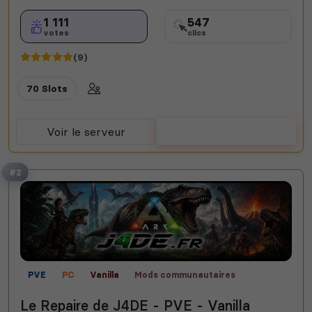
1 111
547
votes
clics
(9)
70 Slots
Voir le serveur
Voter
#2
PVE
PC
Vanilla
Mods communautaires
Scorched Earth
Valguero
Fjordur
Fun
Le Repaire de J4DE - PVE - Vanilla
Semi-RP