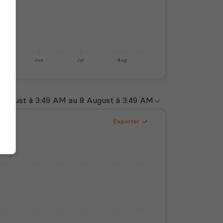
y
Jun
Jul
Aug
Exporter