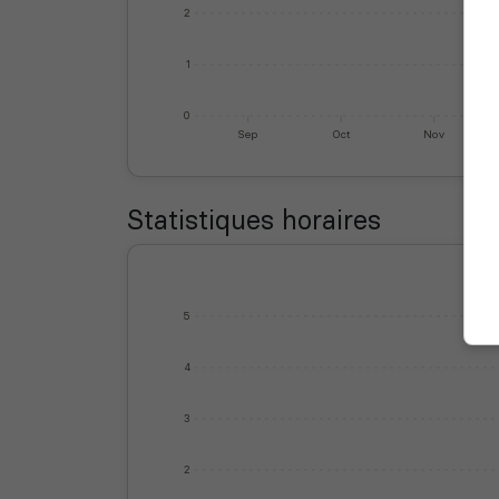
2
1
0
Sep
Oct
Nov
Statistiques horaires
5
4
3
2