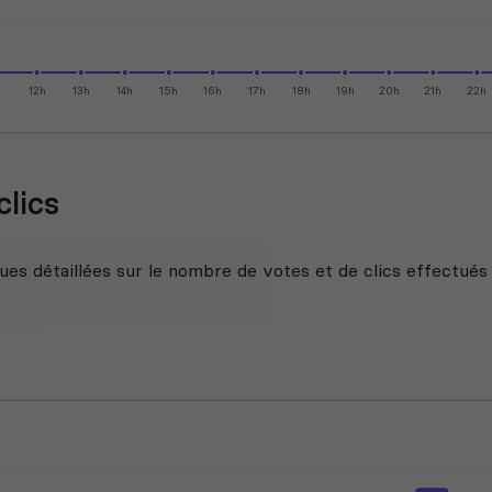
h
12h
13h
14h
15h
16h
17h
18h
19h
20h
21h
22h
clics
ues détaillées sur le nombre de votes et de clics effectués