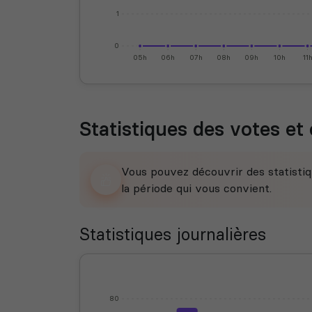
1
0
05h
06h
07h
08h
09h
10h
11
Statistiques des votes et 
Vous pouvez découvrir des statistiq
la période qui vous convient.
Statistiques journalières
80