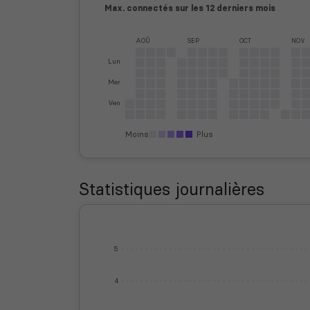
Max. connectés sur les 12 derniers mois
AOÛ
SEP
OCT
NOV
Lun
Mer
Ven
Moins
Plus
Statistiques journalières
5
4