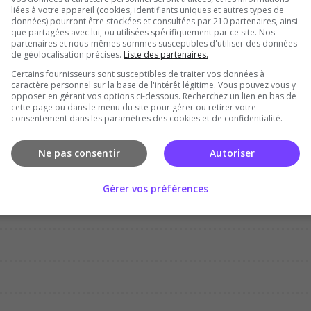
liées à votre appareil (cookies, identifiants uniques et autres types de
données) pourront être stockées et consultées par 210 partenaires, ainsi
que partagées avec lui, ou utilisées spécifiquement par ce site. Nos
partenaires et nous-mêmes sommes susceptibles d'utiliser des données
de géolocalisation précises.
Liste des partenaires.
Certains fournisseurs sont susceptibles de traiter vos données à
Dec
Jan
Feb
Mar
Apr
Ma
caractère personnel sur la base de l'intérêt légitime. Vous pouvez vous y
opposer en gérant vos options ci-dessous. Recherchez un lien en bas de
cette page ou dans le menu du site pour gérer ou retirer votre
consentement dans les paramètres des cookies et de confidentialité.
Ne pas consentir
Autoriser
Gérer vos préférences