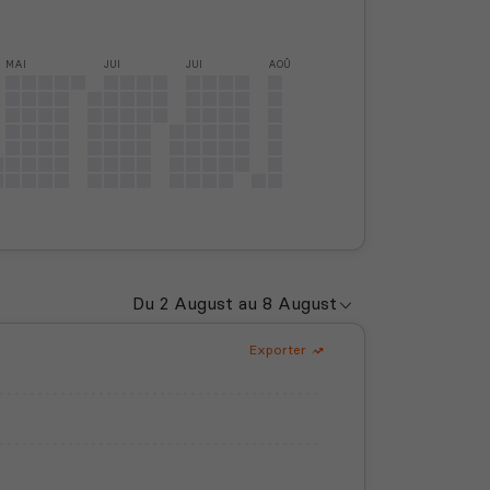
MAI
JUI
JUI
AOÛ
Exporter