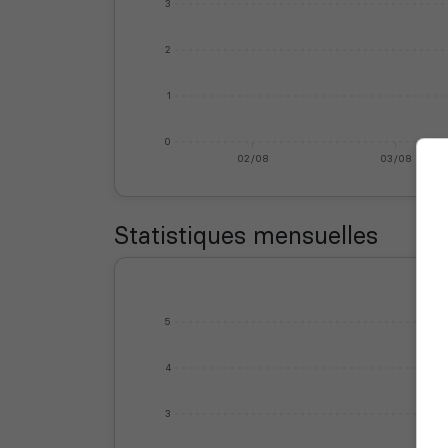
3
2
1
0
02/08
03/08
Statistiques mensuelles
5
4
3