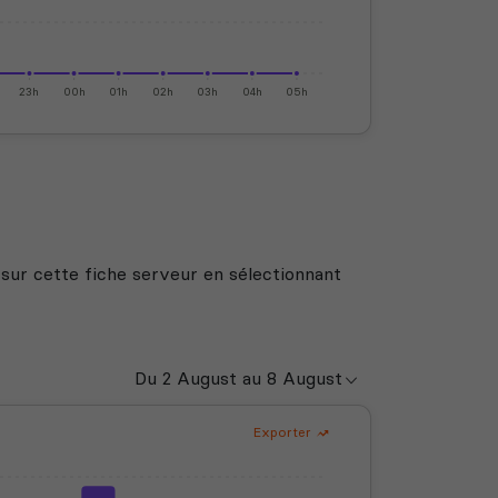
23h
00h
01h
02h
03h
04h
05h
 sur cette fiche serveur en sélectionnant
Exporter