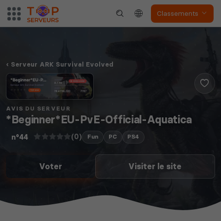
Classements
Dune Awakening
Empyrion
Serveur ARK Survival Evolved
AVIS DU SERVEUR
Neverwinter
*Beginner*EU-PvE-Official-Aquatica
Squad
Nights
(0)
n°44
Fun
PC
PS4
Voter
Visiter le site
Myth of Empires
Enshrouded