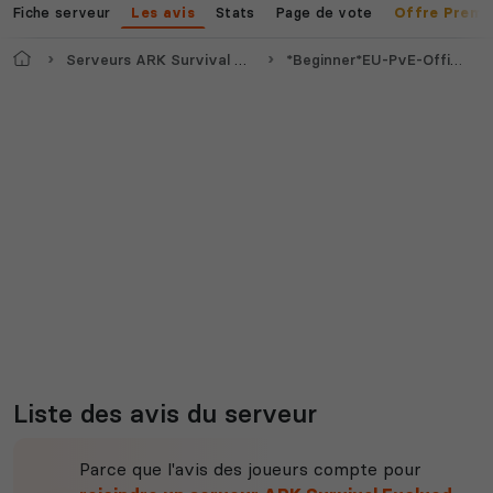
Fiche serveur
Stats
Page de vote
Les avis
Offre Premi
Accueil
Serveurs ARK Survival Evolved
*Beginner*EU-PvE-Official-Aquatica
Voir tous les
jeux disponibles
Liste des avis du serveur
Parce que l'avis des joueurs compte pour