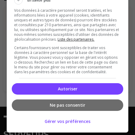
En savoir plus
Vos données à caractère personnel seront traitées, et les
informations liées à votre appareil (cookies, identifiants
uniques et autres types de données) pourront être stockées
et consultées par 210 partenaires, ainsi que partagées avec
lui, ou utilisées spécifiquement par ce site. Nos partenaires et
nous-mêmes sommes susceptibles d'utiliser des données de
géolocalisation précises.
Liste des partenaires.
Certains fournisseurs sont susceptibles de traiter vos
Vous devez être connecté pour ajouter
données à caractère personnel sur la base de l'intérêt
un avis sur ce serveur !
légitime. Vous pouvez vous y opposer en gérant vos options
ci-dessous. Recherchez un lien en bas de cette page ou dans
le menu du site pour gérer ou retirer votre consentement
Se connecter
S'inscrire
dans les paramètres des cookies et de confidentialité.
Autoriser
Ne pas consentir
Gérer vos préférences