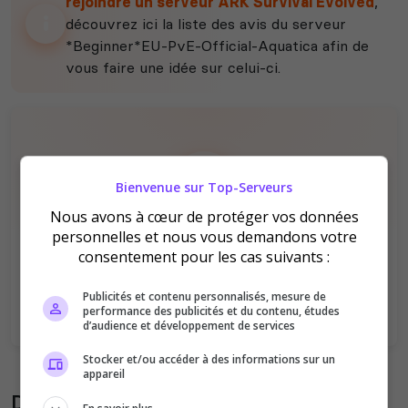
rejoindre un serveur ARK Survival Evolved
,
découvrez ici la liste des avis du serveur
*Beginner*EU-PvE-Official-Aquatica afin de
vous faire une idée sur celui-ci.
Bienvenue sur Top-Serveurs
Nous avons à cœur de protéger vos données
Il n'y a pas encore d'avis sur ce serveur.
personnelles et nous vous demandons votre
consentement pour les cas suivants :
Qualité
Staff du serveur
Ambiance
Disponibilité
Publicités et contenu personnalisés, mesure de
performance des publicités et du contenu, études
d’audience et développement de services
Stocker et/ou accéder à des informations sur un
appareil
Donner son avis sur le serveur