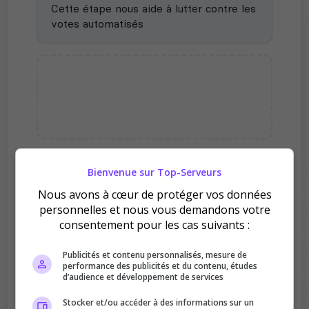
Cette étape nous aide à lutter contre les
votes automatisés
Bienvenue sur Top-Serveurs
Pourquoi voter pour Rouen
RP│FivePD│100k départ ?
Nous avons à cœur de protéger vos données
personnelles et nous vous demandons votre
consentement pour les cas suivants :
Publicités et contenu personnalisés, mesure de
performance des publicités et du contenu, études
d’audience et développement de services
Améliore le classement
Stocker et/ou accéder à des informations sur un