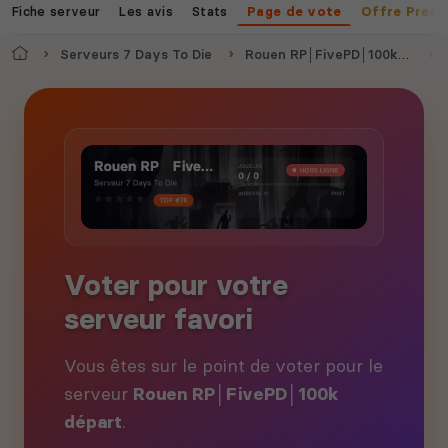
Fiche serveur
Les avis
Stats
Page de vote
Offre Prem
Accueil
Serveurs 7 Days To Die
Rouen RP│FivePD│100k départ
Voter pour votre
serveur favori
Vous êtes sur le point de voter pour le
serveur
Rouen RP│FivePD│100k
départ
.