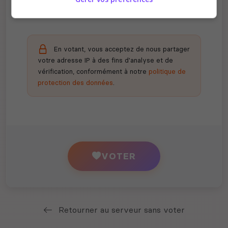
En votant, vous acceptez de nous partager
votre adresse IP à des fins d'analyse et de
vérification, conformément à notre
politique de
protection des données
.
VOTER
Retourner au serveur sans voter