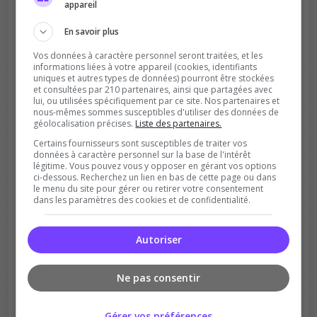
appareil
Votre vote aide le serveur à monter dans le
classement
En savoir plus
Vos données à caractère personnel seront traitées, et les
informations liées à votre appareil (cookies, identifiants
uniques et autres types de données) pourront être stockées
et consultées par 210 partenaires, ainsi que partagées avec
lui, ou utilisées spécifiquement par ce site. Nos partenaires et
nous-mêmes sommes susceptibles d'utiliser des données de
géolocalisation précises.
Liste des partenaires.
Soutient la communauté
Certains fournisseurs sont susceptibles de traiter vos
données à caractère personnel sur la base de l'intérêt
Plus de visibilité = plus de joueurs
légitime. Vous pouvez vous y opposer en gérant vos options
ci-dessous. Recherchez un lien en bas de cette page ou dans
le menu du site pour gérer ou retirer votre consentement
dans les paramètres des cookies et de confidentialité.
Autoriser
Récompenses possibles
Ne pas consentir
Certains serveurs offrent des bonus aux
votants
Gérer vos préférences