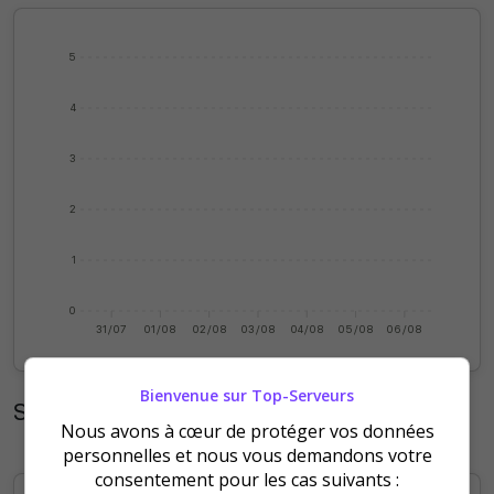
5
4
3
2
1
0
31/07
01/08
02/08
03/08
04/08
05/08
06/08
Bienvenue sur Top-Serveurs
Statistiques mensuelles
Nous avons à cœur de protéger vos données
personnelles et nous vous demandons votre
consentement pour les cas suivants :