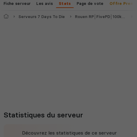
Fiche serveur
Les avis
Page de vote
Stats
Offre Premi
Accueil
Serveurs 7 Days To Die
Rouen RP│FivePD│100k départ
S
Statistiques du serveur
Découvrez les statistiques de ce serveur