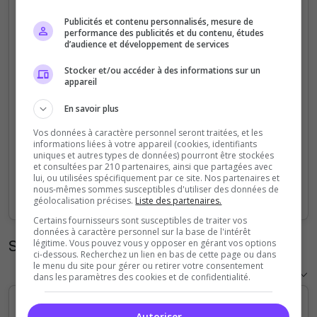
5
Publicités et contenu personnalisés, mesure de
performance des publicités et du contenu, études
d’audience et développement de services
4
Stocker et/ou accéder à des informations sur un
appareil
3
En savoir plus
2
Vos données à caractère personnel seront traitées, et les
informations liées à votre appareil (cookies, identifiants
1
uniques et autres types de données) pourront être stockées
et consultées par 210 partenaires, ainsi que partagées avec
lui, ou utilisées spécifiquement par ce site. Nos partenaires et
0
nous-mêmes sommes susceptibles d'utiliser des données de
Sep
Oct
Nov
Dec
Jan
Feb
Mar
Apr
May
Jun
Jul
Aug
géolocalisation précises.
Liste des partenaires.
Certains fournisseurs sont susceptibles de traiter vos
données à caractère personnel sur la base de l'intérêt
Statistiques horaires
légitime. Vous pouvez vous y opposer en gérant vos options
ci-dessous. Recherchez un lien en bas de cette page ou dans
le menu du site pour gérer ou retirer votre consentement
dans les paramètres des cookies et de confidentialité.
Autoriser
5