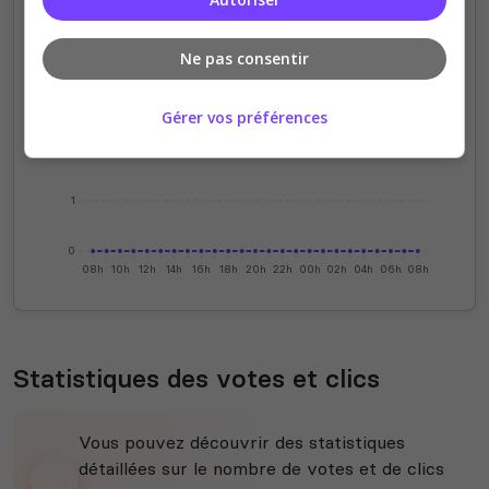
4
Ne pas consentir
3
Gérer vos préférences
2
1
0
08h
10h
12h
14h
16h
18h
20h
22h
00h
02h
04h
06h
08h
Statistiques des votes et clics
Vous pouvez découvrir des statistiques
détaillées sur le nombre de votes et de clics