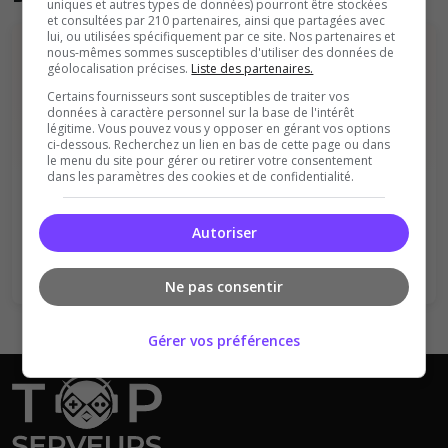
uniques et autres types de données) pourront être stockées
et consultées par 210 partenaires, ainsi que partagées avec
lui, ou utilisées spécifiquement par ce site. Nos partenaires et
nous-mêmes sommes susceptibles d'utiliser des données de
géolocalisation précises.
Liste des partenaires.
Certains fournisseurs sont susceptibles de traiter vos
données à caractère personnel sur la base de l'intérêt
légitime. Vous pouvez vous y opposer en gérant vos options
ci-dessous. Recherchez un lien en bas de cette page ou dans
Vous devez être connecté pour ajouter
le menu du site pour gérer ou retirer votre consentement
dans les paramètres des cookies et de confidentialité.
un avis sur ce serveur !
Se connecter
S'inscrire
Autoriser
Ne pas consentir
Gérer vos préférences