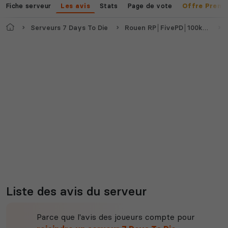
Fiche serveur
Stats
Page de vote
Les avis
Offre Premi
Accueil
Serveurs 7 Days To Die
Rouen RP│FivePD│100k départ
Myth of Empires
Enshrouded
Voir tous les
jeux disponibles
Liste des avis du serveur
Parce que l'avis des joueurs compte pour