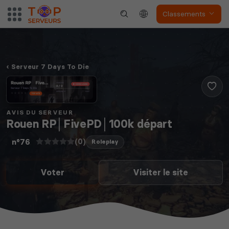
Classements
The Front
Atlas
Serveur 7 Days To Die
Dune Awakening
Empyrion
AVIS DU SERVEUR
Rouen RP│FivePD│100k départ
(0)
n°76
Roleplay
Voter
Visiter le site
Neverwinter
Squad
Nights