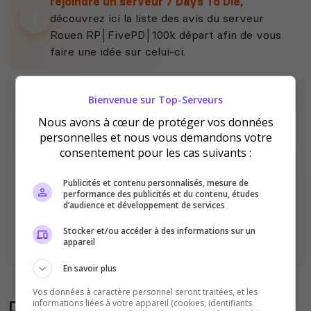
rejoindre un serveur 7 Days To Die
,
découvrez ici la liste des avis du serveur
Rouen RP│FivePD│100k départ afin de vous
faire une idée sur celui-ci.
Bienvenue sur Top-Serveurs
Nous avons à cœur de protéger vos données
personnelles et nous vous demandons votre
consentement pour les cas suivants :
Il n'y a pas encore d'avis sur ce serveur.
Publicités et contenu personnalisés, mesure de
performance des publicités et du contenu, études
Qualité
Staff du serveur
d’audience et développement de services
Ambiance
Disponibilité
Stocker et/ou accéder à des informations sur un
appareil
En savoir plus
Vos données à caractère personnel seront traitées, et les
Donner son avis sur le serveur
informations liées à votre appareil (cookies, identifiants