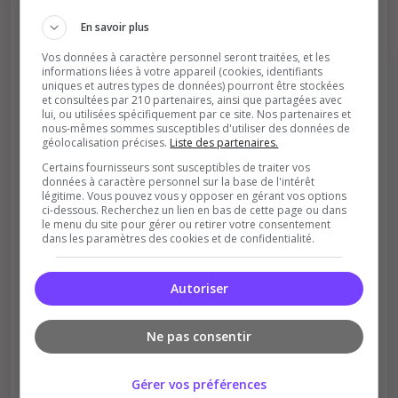
En savoir plus
Vos données à caractère personnel seront traitées, et les
informations liées à votre appareil (cookies, identifiants
uniques et autres types de données) pourront être stockées
et consultées par 210 partenaires, ainsi que partagées avec
lui, ou utilisées spécifiquement par ce site. Nos partenaires et
nous-mêmes sommes susceptibles d'utiliser des données de
géolocalisation précises.
Liste des partenaires.
Soutient la communauté
Certains fournisseurs sont susceptibles de traiter vos
Plus de visibilité = plus de joueurs
données à caractère personnel sur la base de l'intérêt
légitime. Vous pouvez vous y opposer en gérant vos options
ci-dessous. Recherchez un lien en bas de cette page ou dans
le menu du site pour gérer ou retirer votre consentement
dans les paramètres des cookies et de confidentialité.
Autoriser
Récompenses possibles
Ne pas consentir
Certains serveurs offrent des bonus aux
votants
Gérer vos préférences