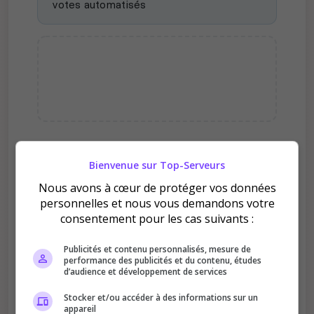
votes automatisés
Pourquoi voter pour Blood
Bienvenue sur Top-Serveurs
MOON ?
Nous avons à cœur de protéger vos données
personnelles et nous vous demandons votre
consentement pour les cas suivants :
Publicités et contenu personnalisés, mesure de
performance des publicités et du contenu, études
d’audience et développement de services
Améliore le classement
Stocker et/ou accéder à des informations sur un
Votre vote aide le serveur à monter dans le
appareil
classement