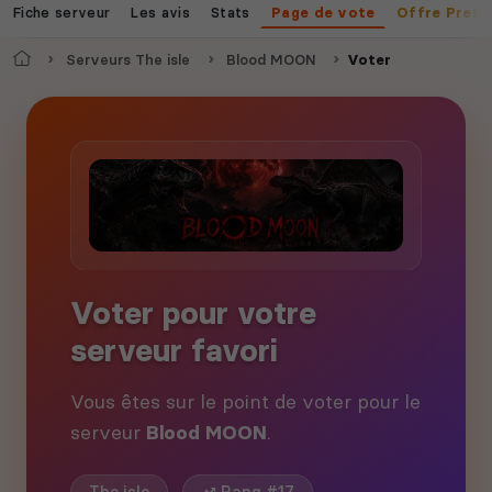
Fiche serveur
Les avis
Stats
Page de vote
Offre Prem
Accueil
Serveurs The isle
Blood MOON
Voter
Voter pour votre
serveur favori
Vous êtes sur le point de voter pour le
serveur
Blood MOON
.