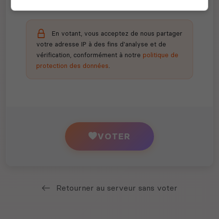
En votant, vous acceptez de nous partager
votre adresse IP à des fins d'analyse et de
vérification, conformément à notre
politique de
protection des données
.
VOTER
Retourner au serveur sans voter