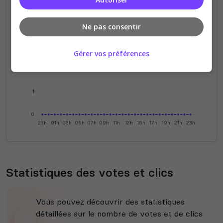
4
Ne pas consentir
3
Gérer vos préférences
2
1
0
23h
01h
03h
05h
07h
09h
11h
13h
15h
17h
19h
21h
23h
Statistiques des votes et clics
Vous pouvez découvrir des statistiques
détaillées sur le nombre de votes et de clics