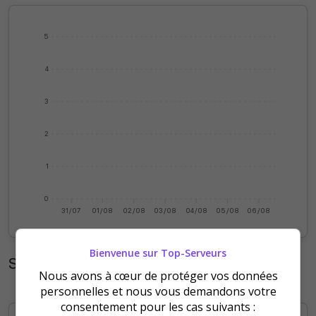
5
4
3
2
1
0
31/07
01/08
02/08
03/08
04/08
05/08
06/08
Bienvenue sur Top-Serveurs
Statistiques mensuelles
Nous avons à cœur de protéger vos données
personnelles et nous vous demandons votre
consentement pour les cas suivants :