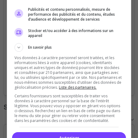
5
Publicités et contenu personnalisés, mesure de
performance des publicités et du contenu, études
d’audience et développement de services
4
Stocker et/ou accéder à des informations sur un
appareil
3
En savoir plus
2
Vos données à caractère personnel seront traitées, et les
informations liées à votre appareil (cookies, identifiants
1
uniques et autres types de données) pourront être stockées
et consultées par 210 partenaires, ainsi que partagées avec
lui, ou utilisées spécifiquement par ce site. Nos partenaires et
0
nous-mêmes sommes susceptibles d'utiliser des données de
Sep
Oct
Nov
Dec
Jan
Feb
Mar
Apr
May
Jun
Jul
Aug
géolocalisation précises.
Liste des partenaires.
Certains fournisseurs sont susceptibles de traiter vos
données à caractère personnel sur la base de l'intérêt
Statistiques horaires
légitime. Vous pouvez vous y opposer en gérant vos options
ci-dessous. Recherchez un lien en bas de cette page ou dans
le menu du site pour gérer ou retirer votre consentement
dans les paramètres des cookies et de confidentialité.
Autoriser
5