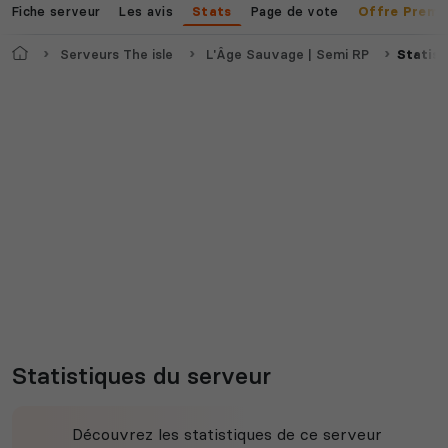
Fiche serveur
Les avis
Page de vote
Stats
Offre Premi
Accueil
Serveurs The isle
L'Âge Sauvage | Semi RP
Statist
Statistiques du serveur
Découvrez les statistiques de ce serveur