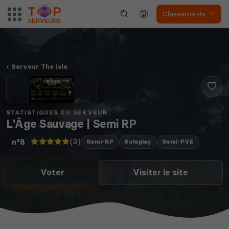
Classements
Serveur The isle
STATISTIQUES DU SERVEUR
L'Âge Sauvage | Semi RP
(3)
n°8
Semi-RP
Roleplay
Semi-PVE
Voter
Visiter le site