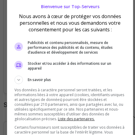
Bienvenue sur Top-Serveurs
5
Nous avons à cœur de protéger vos données
personnelles et nous vous demandons votre
4
consentement pour les cas suivants :
3
Publicités et contenu personnalisés, mesure de
performance des publicités et du contenu, études
2
d’audience et développement de services
Stocker et/ou accéder à des informations sur un
1
appareil
0
En savoir plus
Sep
Oct
Nov
Dec
Jan
Feb
Mar
Apr
May
Jun
Jul
Aug
Vos données à caractère personnel seront traitées, et les
informations liées à votre appareil (cookies, identifiants uniques
et autres types de données) pourront être stockées et
Statistiques horaires
consultées par 210 partenaires, ainsi que partagées avec lui, ou
utilisées spécifiquement par ce site. Nos partenaires et nous-
mêmes sommes susceptibles d'utiliser des données de
géolocalisation précises.
Liste des partenaires.
Certains fournisseurs sont susceptibles de traiter vos données à
caractère personnel sur la base de l'intérêt légitime. Vous
5