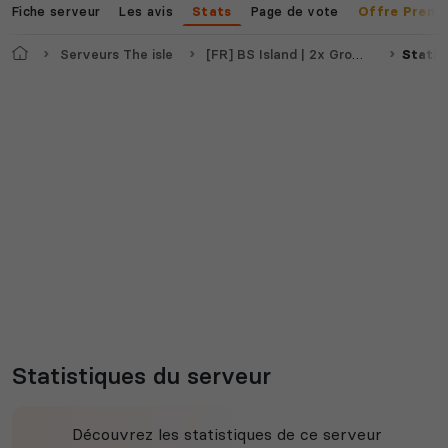
Fiche serveur
Les avis
Page de vote
Stats
Offre Premi
Accueil
Serveurs The isle
[FR] BS Island | 2x Growth | No Rules
Statis
Statistiques du serveur
Découvrez les statistiques de ce serveur