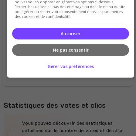
pouvez vous y opposer en gérant vos options ci-dessous.
Recherchez un lien en bas de cette page ou dans le menu du site
pour gérer ou retirer votre consentement dans les paramètres
4
des cookies et de confidentialité.
3
Autoriser
2
Ne pas consentir
1
Gérer vos préférences
0
14h
16h
18h
20h
22h
00h
02h
04h
06h
08h
10h
12h
14h
Statistiques des votes et clics
Vous pouvez découvrir des statistiques
détaillées sur le nombre de votes et de clics