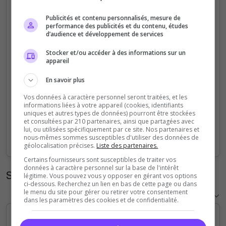
5
Publicités et contenu personnalisés, mesure de
performance des publicités et du contenu, études
d’audience et développement de services
4
Stocker et/ou accéder à des informations sur un
3
appareil
En savoir plus
2
Vos données à caractère personnel seront traitées, et les
informations liées à votre appareil (cookies, identifiants
1
uniques et autres types de données) pourront être stockées
et consultées par 210 partenaires, ainsi que partagées avec
lui, ou utilisées spécifiquement par ce site. Nos partenaires et
0
nous-mêmes sommes susceptibles d'utiliser des données de
Sep
Oct
Nov
Dec
Jan
Feb
Mar
Apr
May
Jun
Jul
Aug
géolocalisation précises.
Liste des partenaires.
Certains fournisseurs sont susceptibles de traiter vos
données à caractère personnel sur la base de l'intérêt
Statistiques horaires
légitime. Vous pouvez vous y opposer en gérant vos options
ci-dessous. Recherchez un lien en bas de cette page ou dans
le menu du site pour gérer ou retirer votre consentement
dans les paramètres des cookies et de confidentialité.
5