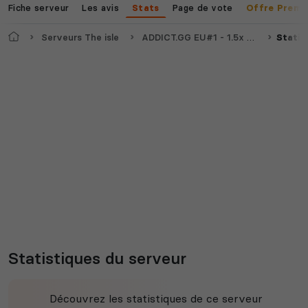
Fiche serveur
Les avis
Page de vote
Stats
Offre Premi
Accueil
Serveurs The isle
ADDICT.GG EU#1 - 1.5x - LOW RULES - BOT SYSTEM & MORE
Statis
Statistiques du serveur
Découvrez les statistiques de ce serveur