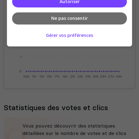
Autoriser
4
Ne pas consentir
3
Gérer vos préférences
2
1
0
09h
11h
13h
15h
17h
19h
21h
23h
01h
03h
05h
07h
09h
Statistiques des votes et clics
Vous pouvez découvrir des statistiques
détaillées sur le nombre de votes et de clics