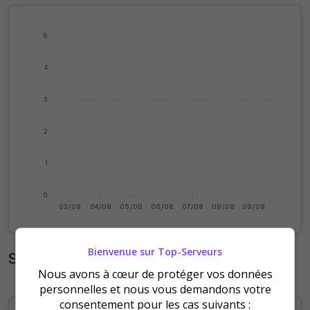
5
4
3
2
1
0
03/08
04/08
05/08
06/08
07/08
08/08
09/08
Bienvenue sur Top-Serveurs
Statistiques mensuelles
Nous avons à cœur de protéger vos données
personnelles et nous vous demandons votre
consentement pour les cas suivants :