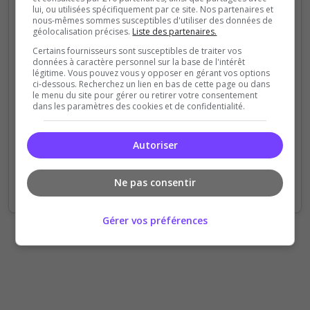
lui, ou utilisées spécifiquement par ce site. Nos partenaires et
100
nous-mêmes sommes susceptibles d'utiliser des données de
géolocalisation précises.
Liste des partenaires.
80
Certains fournisseurs sont susceptibles de traiter vos
données à caractère personnel sur la base de l'intérêt
60
légitime. Vous pouvez vous y opposer en gérant vos options
ci-dessous. Recherchez un lien en bas de cette page ou dans
le menu du site pour gérer ou retirer votre consentement
40
dans les paramètres des cookies et de confidentialité.
20
Autoriser
0
Sep
Oct
Nov
Dec
Jan
Feb
Mar
Apr
May
Jun
Jul
Aug
Ne pas consentir
Votes
Clics
Gérer vos préférences