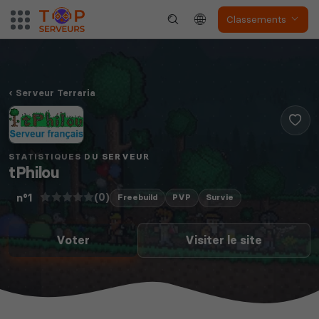
Classements
Serveur Terraria
STATISTIQUES DU SERVEUR
tPhilou
(0)
n°1
Freebuild
PVP
Survie
Voter
Visiter le site