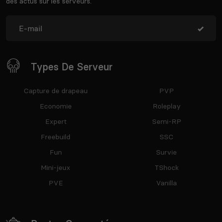
des actus sur les serveurs.
Types De Serveur
Capture de drapeau
PVP
Economie
Roleplay
Expert
Semi-RP
Freebuild
SSC
Fun
Survie
Mini-jeux
TShock
PVE
Vanilla