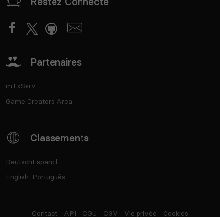
Restez Connecté
Partenaires
mTxServ
Game Creators Area
Classements
Deutsch
Español
English
Português
Contact
API
CGU
CGV
Vie privée
Cookies