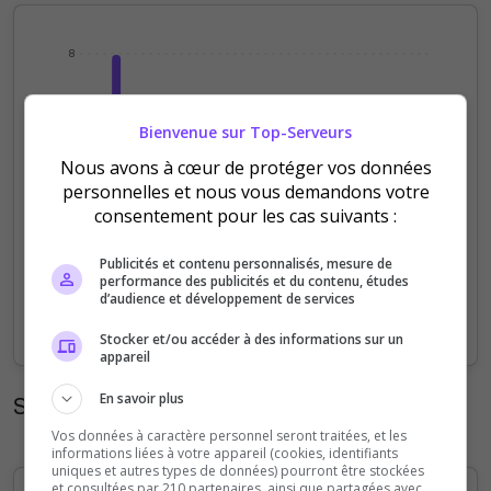
8
6
Bienvenue sur Top-Serveurs
4
Nous avons à cœur de protéger vos données
personnelles et nous vous demandons votre
2
consentement pour les cas suivants :
0
Publicités et contenu personnalisés, mesure de
performance des publicités et du contenu, études
31/07
01/08
02/08
03/08
04/08
05/08
06/08
d’audience et développement de services
Votes
Clics
Stocker et/ou accéder à des informations sur un
appareil
En savoir plus
Statistiques mensuelles
Vos données à caractère personnel seront traitées, et les
informations liées à votre appareil (cookies, identifiants
uniques et autres types de données) pourront être stockées
et consultées par 210 partenaires, ainsi que partagées avec