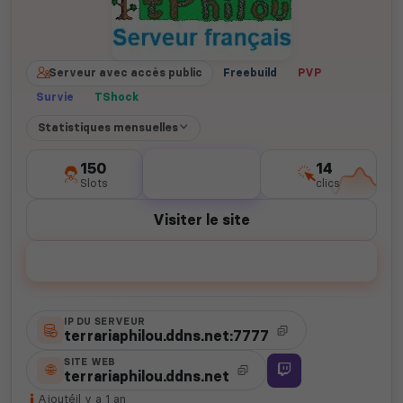
Serveur avec accès public
Freebuild
PVP
Survie
TShock
Statistiques mensuelles
150
0
14
Slots
votes
clics
Visiter le site
Voter
IP DU SERVEUR
terrariaphilou.ddns.net:7777
SITE WEB
terrariaphilou.ddns.net
Ajouté
il y a 1 an