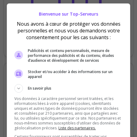
1
Bienvenue sur Top-Serveurs
Nous avons à cœur de protéger vos données
0
personnelles et nous vous demandons votre
Lundi
Mardi
Mercredi
Jeudi
Vendredi
Samedi
Dimanche
consentement pour les cas suivants :
Votes
Clics
Publicités et contenu personnalisés, mesure de
performance des publicités et du contenu, études
d’audience et développement de services
Votes et clics mensuels
Stocker et/ou accéder à des informations sur un
appareil
100
En savoir plus
80
Vos données à caractère personnel seront traitées, et les
informations liées à votre appareil (cookies, identifiants
uniques et autres types de données) pourront être stockées
60
et consultées par 210 partenaires, ainsi que partagées avec
lui, ou utilisées spécifiquement par ce site. Nos partenaires et
40
nous-mêmes sommes susceptibles d'utiliser des données de
géolocalisation précises.
Liste des partenaires.
20
Certains fournisseurs sont susceptibles de traiter vos