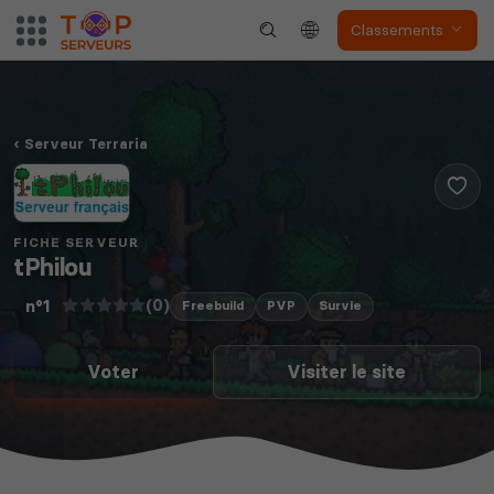
Classements
Serveur Terraria
FICHE SERVEUR
tPhilou
(0)
n°1
Freebuild
PVP
Survie
Voter
Visiter le site