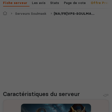
Les avis
Stats
Page de vote
Fiche serveur
Offre Prem
Accueil
Serveurs Soulmask
[NA/FR]VPS-SOULMASK PVPVE-4Man-1,5X
Caractéristiques
du serveur