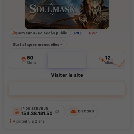
Serveur avec accès public
PVE
PVP
Statistiques mensuelles
60
0
12
Slots
votes
clics
Visiter le site
Voter
IP DU SERVEUR
DISCORD
154.38.181.50
Ajouté
il y a 2 ans