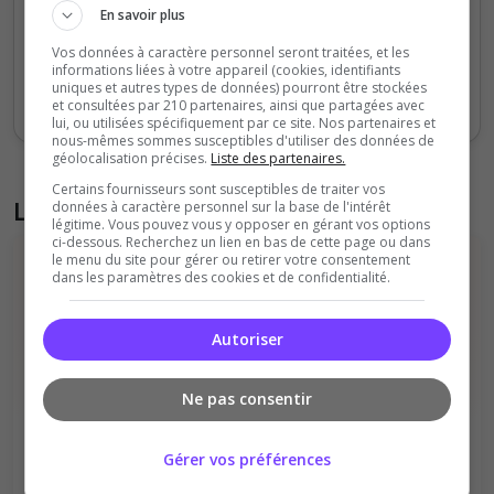
En savoir plus
0
Vos données à caractère personnel seront traitées, et les
Sept
Oct
Nov
Déc
Jan
Fév
Mars
Avr
Mai
Juil
informations liées à votre appareil (cookies, identifiants
uniques et autres types de données) pourront être stockées
Votes
Clics
et consultées par 210 partenaires, ainsi que partagées avec
lui, ou utilisées spécifiquement par ce site. Nos partenaires et
nous-mêmes sommes susceptibles d'utiliser des données de
géolocalisation précises.
Liste des partenaires.
Certains fournisseurs sont susceptibles de traiter vos
Liste des avis du serveur
données à caractère personnel sur la base de l'intérêt
légitime. Vous pouvez vous y opposer en gérant vos options
ci-dessous. Recherchez un lien en bas de cette page ou dans
le menu du site pour gérer ou retirer votre consentement
dans les paramètres des cookies et de confidentialité.
Autoriser
Il n'y a pas encore d'avis sur ce serveur.
Ne pas consentir
Qualité
Staff du serveur
Ambiance
Disponibilité
Gérer vos préférences